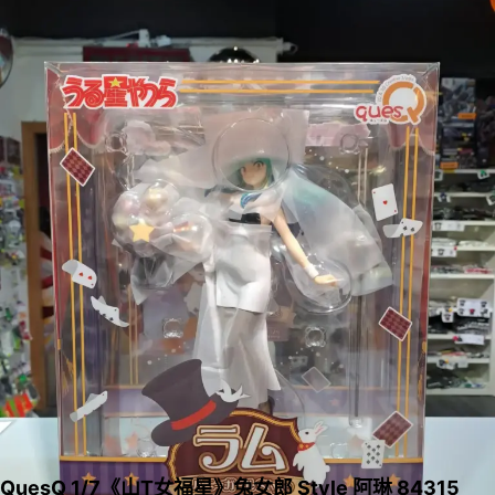
QuesQ 1/7《山T女福星》兔女郎 Style 阿琳 84315