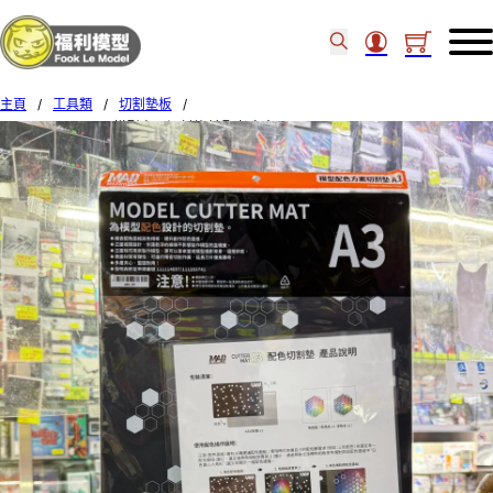
主頁
/
工具類
/
切割墊板
/
MADWORKS MAD模型專用切割墊 連配色方案 A3 MH-09