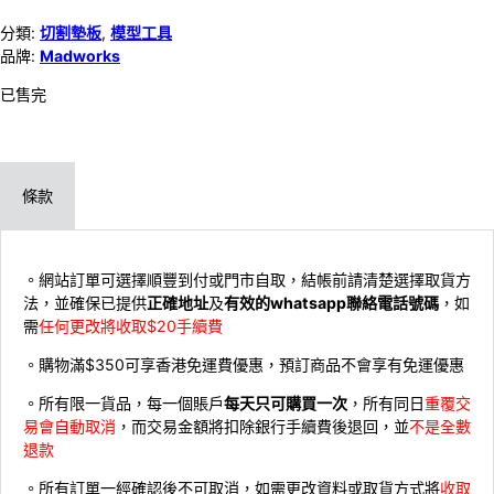
分類:
切割墊板
,
模型工具
品牌:
Madworks
已售完
條款
。網站訂單可選擇順豐到付或門市自取，結帳前請清楚選擇取貨方
法，並確保已提供
正確地址
及
有效的whatsapp聯絡電話號碼
，如
需
任何更改將收取$20手續費
。購物滿$350可享香港免運費優惠，預訂商品不會享有免運優惠
。所有限一貨品，每一個賬戶
每天只可購買一次
，所有同日
重覆交
易會自動取消
，而交易金額將扣除銀行手續費後退回，並
不是全數
退款
。所有訂單一經確認後不可取消，如需更改資料或取貨方式將
收取