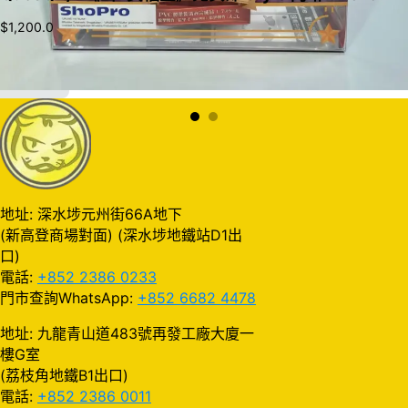
$
1,200.0
加入購物車
地址: 深水埗元州街66A地下
(新高登商場對面) (深水埗地鐵站D1出
口)
電話:
+852 2386 0233
門市查詢WhatsApp:
+852 6682 4478
地址: 九龍青山道483號再發工廠大廈一
樓G室
(荔枝角地鐵B1出口)
電話:
+852 2386 0011