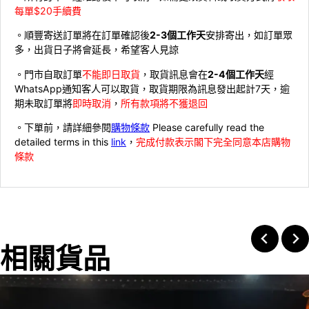
每單$20手續費
。順豐寄送訂單將在訂單確認後
2-3個工作天
安排寄出，如訂單眾
多，出貨日子將會延長，希望客人見諒
。門市自取訂單
不能即日取貨
，取貨訊息會在
2-4個工作天
經
WhatsApp通知客人可以取貨，取貨期限為訊息發出起計7天，逾
期未取訂單將
即時取消
，
所有款項將不獲退回
。下單前，請詳細參閱
購物條款
Please carefully read the
detailed terms in this
link
，
完成付款表示閣下完全同意本店購物
條款
相關貨品