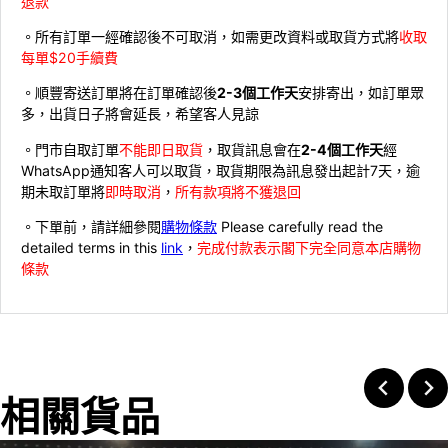
退款
。所有訂單一經確認後不可取消，如需更改資料或取貨方式將
收取
每單$20手續費
。順豐寄送訂單將在訂單確認後
2-3個工作天
安排寄出，如訂單眾
多，出貨日子將會延長，希望客人見諒
。門市自取訂單
不能即日取貨
，取貨訊息會在
2-4個工作天
經
WhatsApp通知客人可以取貨，取貨期限為訊息發出起計7天，逾
期未取訂單將
即時取消
，
所有款項將不獲退回
。下單前，請詳細參閱
購物條款
Please carefully read the
detailed terms in this
link
，
完成付款表示閣下完全同意本店購物
條款
相關貨品