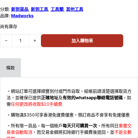
分類:
新到貨品
,
新到工具
,
工具類
,
其他工具
品牌:
Madworks
尚有庫存
MADWORKS IPM-03 淺灰色多功能展示地台 99433 數量
加入購物車
條款
。網站訂單可選擇順豐到付或門市自取，結帳前請清楚選擇取貨方
法，並確保已提供
正確地址
及
有效的whatsapp聯絡電話號碼
，如
需
任何更改將收取$20手續費
。購物滿$350可享香港免運費優惠，預訂商品不會享有免運優惠
。所有限一貨品，每一個賬戶
每天只可購買一次
，所有同日
重覆交
易會自動取消
，而交易金額將扣除銀行手續費後退回，並
不是全數