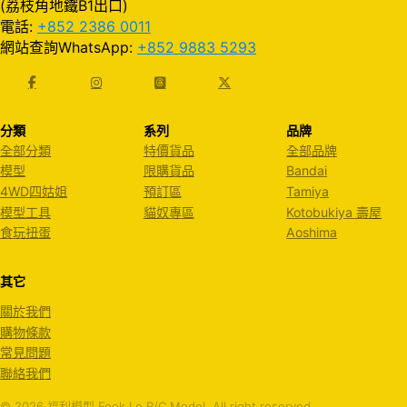
(荔枝角地鐵B1出口)
電話:
+852 2386 0011
網站查詢WhatsApp:
+852 9883 5293
分類
系列
品牌
全部分類
特價貨品
全部品牌
模型
限購貨品
Bandai
4WD四姑姐
預訂區
Tamiya
模型工具
貓奴專區
Kotobukiya 壽屋
食玩扭蛋
Aoshima
其它
關於我們
購物條款
常見問題
聯絡我們
© 2026 福利模型 Fook Le R/C Model. All right reserved.