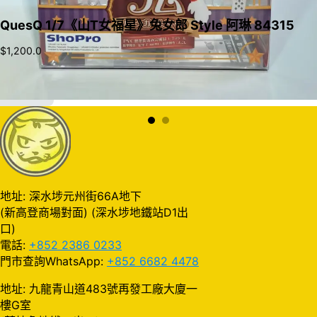
QuesQ 1/7《山T女福星》兔女郎 Style 阿琳 84315
$
1,200.0
加入購物車
地址: 深水埗元州街66A地下
(新高登商場對面) (深水埗地鐵站D1出
口)
電話:
+852 2386 0233
門市查詢WhatsApp:
+852 6682 4478
地址: 九龍青山道483號再發工廠大廈一
樓G室