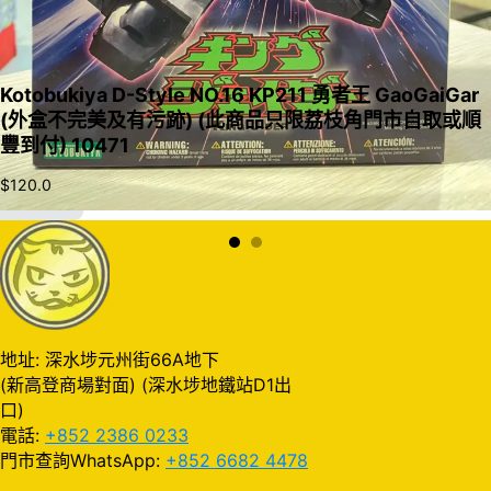
Kotobukiya D-Style NO.16 KP211 勇者王 GaoGaiGar
(外盒不完美及有污跡) (此商品只限荔枝角門市自取或順
豐到付) 10471
$
120.0
加入購物車
地址: 深水埗元州街66A地下
(新高登商場對面) (深水埗地鐵站D1出
口)
電話:
+852 2386 0233
門市查詢WhatsApp:
+852 6682 4478