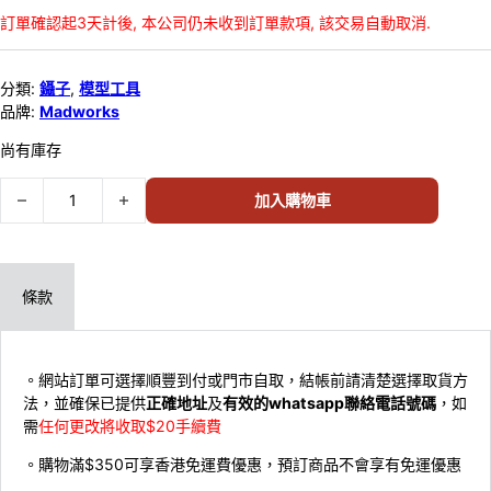
訂單確認起3天計後, 本公司仍未收到訂單款項, 該交易自動取消.
分類:
鑷子
,
模型工具
品牌:
Madworks
尚有庫存
MADWORKS 鷹嘴彎刃型模型用精密鑷子 EAGLEBEAK TWEEZERS ST-
加入購物車
條款
。網站訂單可選擇順豐到付或門市自取，結帳前請清楚選擇取貨方
法，並確保已提供
正確地址
及
有效的whatsapp聯絡電話號碼
，如
需
任何更改將收取$20手續費
。購物滿$350可享香港免運費優惠，預訂商品不會享有免運優惠