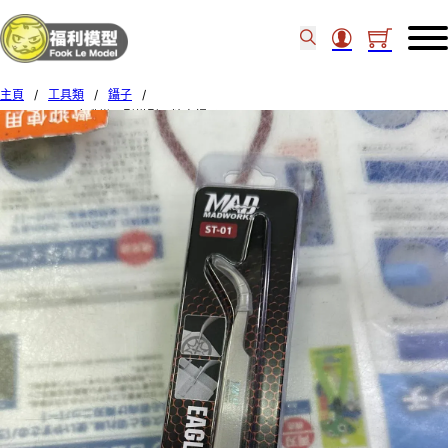
主頁
/
工具類
/
鑷子
/
MADWORKS 鷹嘴彎刃型模型用精密鑷子 EAGLEBEAK TWEEZERS ST-01