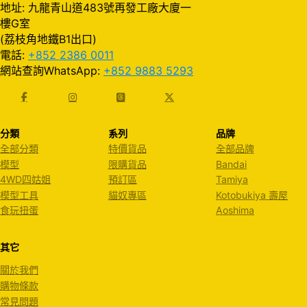
地址: 九龍青山道483號再發工廠大廈一
樓G室
(荔枝角地鐵B1出口)
電話:
+852 2386 0011
網站查詢WhatsApp:
+852 9883 5293
分類
系列
品牌
全部分類
特價貨品
全部品牌
模型
限購貨品
Bandai
4WD四姑姐
預訂區
Tamiya
模型工具
貓奴專區
Kotobukiya 壽屋
食玩扭蛋
Aoshima
其它
關於我們
購物條款
常見問題