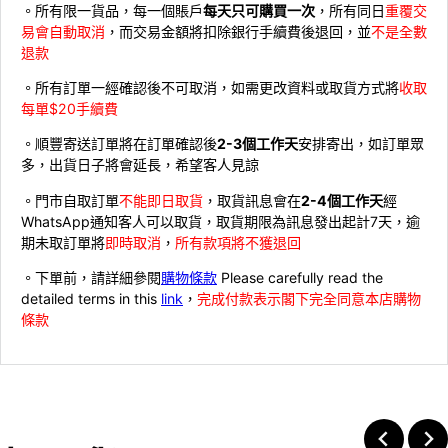
。所有限一貨品，每一個賬戶
每天只可購買一次
，所有同日
重覆交
易會自動取消
，而交易金額將扣除銀行手續費後退回，並
不是全數
退款
。所有訂單一經確認後不可取消，如需更改資料或取貨方式將
收取
每單$20手續費
。順豐寄送訂單將在訂單確認後
2-3個工作天
安排寄出，如訂單眾
多，出貨日子將會延長，希望客人見諒
。門市自取訂單
不能即日取貨
，取貨訊息會在
2-4個工作天
經
WhatsApp通知客人可以取貨，取貨期限為訊息發出起計7天，逾
期未取訂單將
即時取消
，
所有款項將不獲退回
。下單前，請詳細參閱
購物條款
Please carefully read the
detailed terms in this
link
，
完成付款表示閣下完全同意本店購物
條款