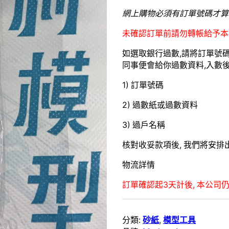
網上購物必須有訂單號碼才算
未確認訂單前請勿轉帳給予本
如選取銀行過數,請將訂單號碼 W
同事便會給你過數資料,入數後請
1) 訂單號碼
2) 過數紙或過數資料
3) 過戶名稱
核對收妥款項後, 我們將安排出
物流詳情
訂單確認起3天計後, 本公司仍
分類:
砂紙
,
模型工具