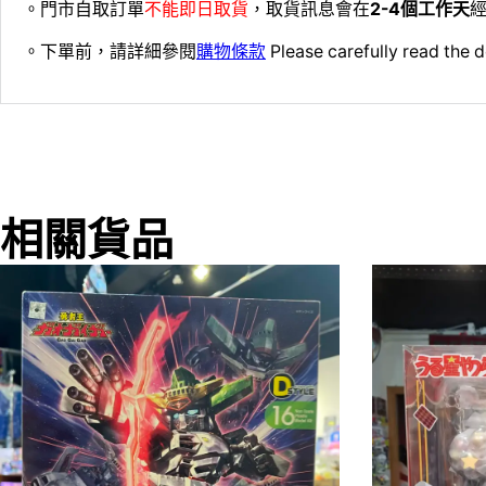
。門市自取訂單
不能即日取貨
，取貨訊息會在
2-4個工作天
經
。下單前，請詳細參閱
購物條款
Please carefully read the d
相關貨品