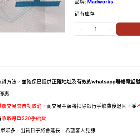
品牌:
Madworks
尚有庫存
MADWORKS 海綿砂紙 SANDING
取貨方法，並確保已提供
正確地址
及
有效的whatsapp聯絡電話
優惠
重覆交易會自動取消
，而交易金額將扣除銀行手續費後退回，並
將
收取每單$20手續費
訂單眾多，出貨日子將會延長，希望客人見諒