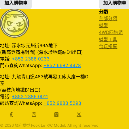
加入購物車
加入購物車
分類
全部分類
模型
4WD四姑姐
模型工具
地址: 深水埗元州街66A地下
食玩扭蛋
(新高登商場對面) (深水埗地鐵站D1出口)
電話:
+852 2386 0233
門市查詢WhatsApp:
+852 6682 4478
地址: 九龍青山道483號再發工廠大廈一樓G
室
(荔枝角地鐵B1出口)
電話:
+852 2386 0011
網站查詢WhatsApp:
+852 9883 5293
© 2026 福利模型 Fook Le R/C Model. All right reserved.