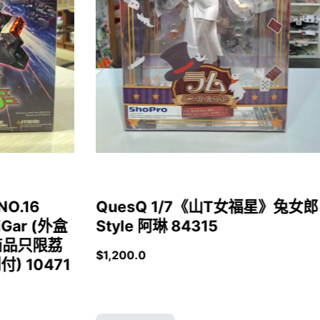
NO.16
QuesQ 1/7《山T女福星》兔女郎
iGar (外盒
Style 阿琳 84315
商品只限荔
$
1,200.0
 10471