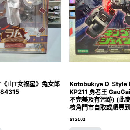
1/7《山T女福星》兔女郎
Kotobukiya D-Style 
 84315
KP211 勇者王 GaoGa
不完美及有污跡) (此
枝角門市自取或順豐到付)
$
120.0