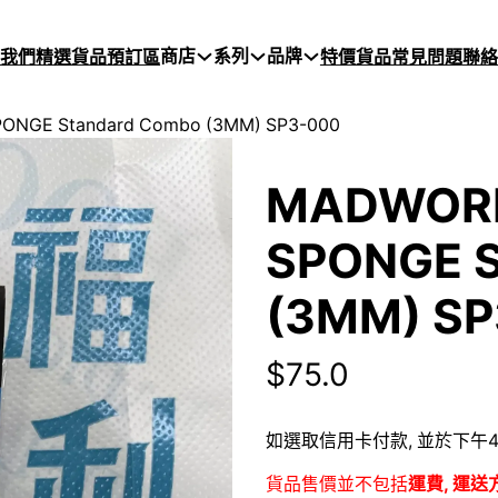
商店
系列
品牌
於我們
精選貨品
預訂區
特價貨品
常見問題
聯絡
GE Standard Combo (3MM) SP3-000
MADWOR
SPONGE S
(3MM) S
$
75.0
如選取信用卡付款, 並於下午4
貨品售價並不包括
運費, 運送