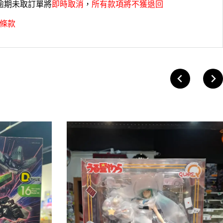
，逾期未取訂單將
即時取消
，
所有款項將不獲退回
條款