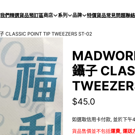
商店
系列
品牌
於我們
精選貨品
預訂區
特價貨品
常見問題
聯絡
SSIC POINT TIP TWEEZERS ST-02
MADWO
鑷子 CLASS
TWEEZER
$
45.0
如選取信用卡付款, 並於下午4
貨品售價並不包括
運費, 運送