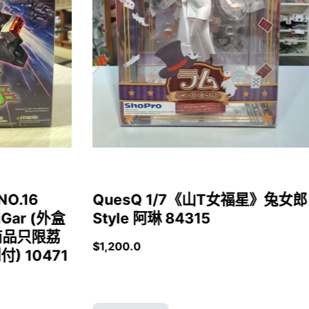
NO.16
QuesQ 1/7《山T女福星》兔女郎
iGar (外盒
Style 阿琳 84315
商品只限荔
$
1,200.0
 10471