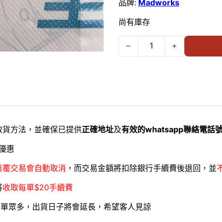
品牌:
Madworks
尚有庫存
MADWORKS 標準尖型模型用精密鑷
取貨方法，並確保已提供
正確地址
及
有效的whatsapp聯絡電話
優惠
重覆交易會自動取消
，而交易金額將扣除銀行手續費後退回，並
將
收取每單$20手續費
訂單眾多，出貨日子將會延長，希望客人見諒