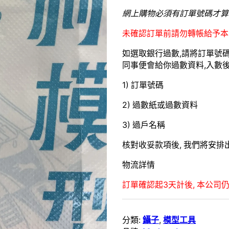
網上購物必須有訂單號碼才算
未確認訂單前請勿轉帳給予本
如選取銀行過數,請將訂單號碼 W
同事便會給你過數資料,入數後請
1) 訂單號碼
2) 過數紙或過數資料
3) 過戶名稱
核對收妥款項後, 我們將安排出
物流詳情
訂單確認起3天計後, 本公司仍
分類:
鑷子
,
模型工具