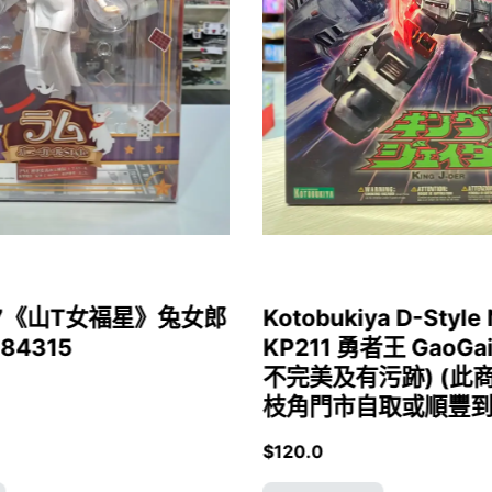
1/7《山T女福星》兔女郎
Kotobukiya D-Style 
 84315
KP211 勇者王 GaoGa
不完美及有污跡) (此
枝角門市自取或順豐到付)
$
120.0