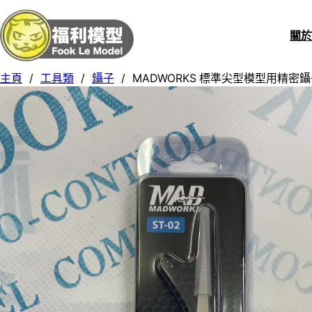
關
主頁
/
工具類
/
鑷子
/
MADWORKS 標準尖型模型用精密鑷子 CLA