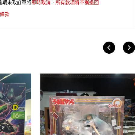
，逾期未取訂單將
即時取消
，
所有款項將不獲退回
條款