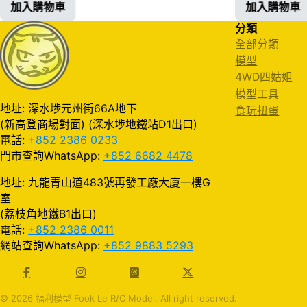
加入購物車
加入購物車
分類
全部分類
模型
4WD四姑姐
模型工具
地址: 深水埗元州街66A地下
食玩扭蛋
(新高登商場對面) (深水埗地鐵站D1出口)
電話:
+852 2386 0233
門市查詢WhatsApp:
+852 6682 4478
地址: 九龍青山道483號再發工廠大廈一樓G
室
(荔枝角地鐵B1出口)
電話:
+852 2386 0011
網站查詢WhatsApp:
+852 9883 5293
© 2026 福利模型 Fook Le R/C Model. All right reserved.