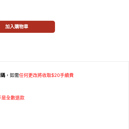
子 CLASSIC POINT TIP TWEEZERS ST-02 數量
加入購物車
號碼
，如需
任何更改將收取$20手續費
不是全數退款