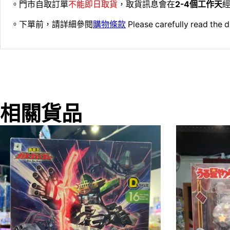
。門市自取訂單
不能即日取貨
，取貨訊息會在
2-4個工作天
經
。下單前，請詳細參閱
購物條款
Please carefully read the d
相關貨品