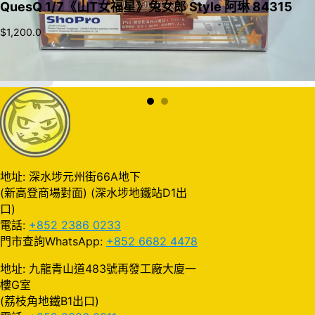
QuesQ 1/7《山T女福星》兔女郎 Style 阿琳 84315
$
1,200.0
加入購物車
地址: 深水埗元州街66A地下
(新高登商場對面) (深水埗地鐵站D1出
口)
電話:
+852 2386 0233
門市查詢WhatsApp:
+852 6682 4478
地址: 九龍青山道483號再發工廠大廈一
樓G室
(荔枝角地鐵B1出口)