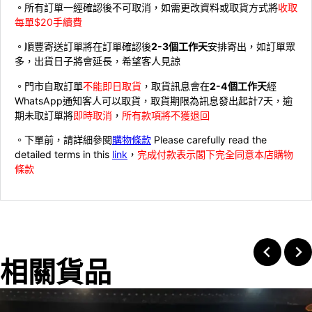
。所有訂單一經確認後不可取消，如需更改資料或取貨方式將
收取
每單$20手續費
。順豐寄送訂單將在訂單確認後
2-3個工作天
安排寄出，如訂單眾
多，出貨日子將會延長，希望客人見諒
。門市自取訂單
不能即日取貨
，取貨訊息會在
2-4個工作天
經
WhatsApp通知客人可以取貨，取貨期限為訊息發出起計7天，逾
期未取訂單將
即時取消
，
所有款項將不獲退回
。下單前，請詳細參閱
購物條款
Please carefully read the
detailed terms in this
link
，
完成付款表示閣下完全同意本店購物
條款
相關貨品