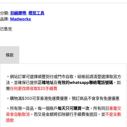
分類:
刻線膠帶
,
模型工具
品牌:
Madworks
已售完
條款
。網站訂單可選擇順豐到付或門市自取，結帳前請清楚選擇取貨方
法，並確保已提供
正確地址
及
有效的whatsapp聯絡電話號碼
，如
需
任何更改將收取$20手續費
。購物滿$350可享香港免運費優惠，預訂商品不會享有免運優惠
。所有限一貨品，每一個賬戶
每天只可購買一次
，所有同日
重覆交
易會自動取消
，而交易金額將扣除銀行手續費後退回，並
不是全數
退款