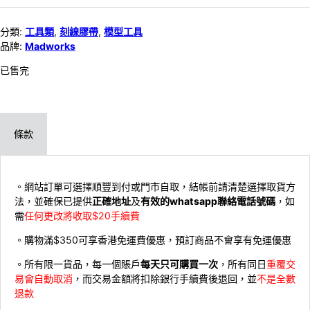
分類:
工具類
,
刻線膠帶
,
模型工具
品牌:
Madworks
已售完
條款
。網站訂單可選擇順豐到付或門市自取，結帳前請清楚選擇取貨方
法，並確保已提供
正確地址
及
有效的whatsapp聯絡電話號碼
，如
需
任何更改將收取$20手續費
。購物滿$350可享香港免運費優惠，預訂商品不會享有免運優惠
。所有限一貨品，每一個賬戶
每天只可購買一次
，所有同日
重覆交
易會自動取消
，而交易金額將扣除銀行手續費後退回，並
不是全數
退款