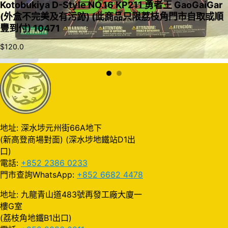
Kotobukiya D-Style NO.16 KP211 勇者王 GaoGaiGar
(外盒不完美及有污跡) (此商品只限荔枝角門市自取或順
豐到付) 10471
$
120.0
加入購物車
地址: 深水埗元州街66A地下
(新高登商場對面) (深水埗地鐵站D1出
口)
電話:
+852 2386 0233
門市查詢WhatsApp:
+852 6682 4478
地址: 九龍青山道483號再發工廠大廈一
樓G室
(荔枝角地鐵B1出口)