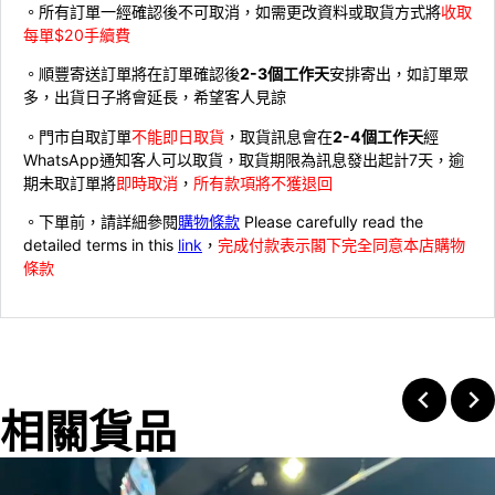
。所有訂單一經確認後不可取消，如需更改資料或取貨方式將
收取
每單$20手續費
。順豐寄送訂單將在訂單確認後
2-3個工作天
安排寄出，如訂單眾
多，出貨日子將會延長，希望客人見諒
。門市自取訂單
不能即日取貨
，取貨訊息會在
2-4個工作天
經
WhatsApp通知客人可以取貨，取貨期限為訊息發出起計7天，逾
期未取訂單將
即時取消
，
所有款項將不獲退回
。下單前，請詳細參閱
購物條款
Please carefully read the
detailed terms in this
link
，
完成付款表示閣下完全同意本店購物
條款
相關貨品