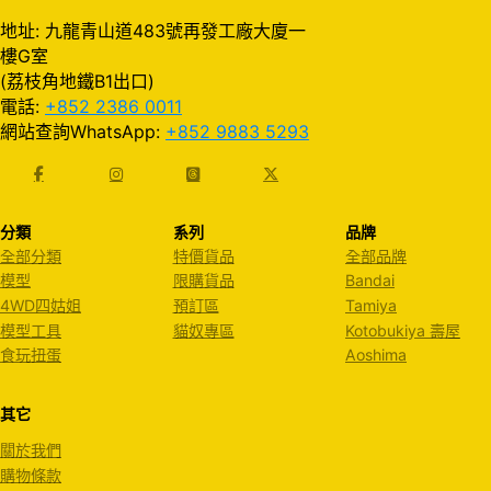
地址: 九龍青山道483號再發工廠大廈一
樓G室
(荔枝角地鐵B1出口)
電話:
+852 2386 0011
網站查詢WhatsApp:
+852 9883 5293
分類
系列
品牌
全部分類
特價貨品
全部品牌
模型
限購貨品
Bandai
4WD四姑姐
預訂區
Tamiya
模型工具
貓奴專區
Kotobukiya 壽屋
食玩扭蛋
Aoshima
其它
關於我們
購物條款