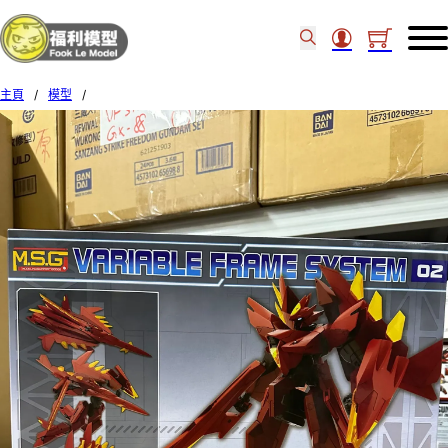
主頁
/
模型
/
Kotobukiya M.S.G variable frame system 02 GARUDAGEAR (DIABLO) 046188