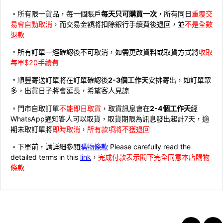
。所有限一貨品，每一個賬戶
每天只可購買一次
，所有同日
重覆交
易會自動取消
，而交易金額將扣除銀行手續費後退回，並
不是全數
退款
。所有訂單一經確認後不可取消，如需更改資料或取貨方式將
收取
每單$20手續費
。順豐寄送訂單將在訂單確認後
2-3個工作天
安排寄出，如訂單眾
多，出貨日子將會延長，希望客人見諒
。門市自取訂單
不能即日取貨
，取貨訊息會在
2-4個工作天
經
WhatsApp通知客人可以取貨，取貨期限為訊息發出起計7天，逾
期未取訂單將
即時取消
，
所有款項將不獲退回
。下單前，請詳細參閱
購物條款
Please carefully read the
detailed terms in this
link
，
完成付款表示閣下完全同意本店購物
條款