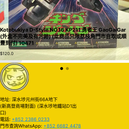
Kotobukiya D-Style NO.16 KP211 勇者王 GaoGaiGar
(外盒不完美及有污跡) (此商品只限荔枝角門市自取或順
豐到付) 10471
$
120.0
加入購物車
地址: 深水埗元州街66A地下
(新高登商場對面) (深水埗地鐵站D1出
口)
電話:
+852 2386 0233
門市查詢WhatsApp:
+852 6682 4478