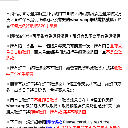
。網站訂單可選擇順豐到付或門市自取，結帳前請清楚選擇取貨方
法，並確保已提供
正確地址
及
有效的whatsapp聯絡電話號碼
，如
需
任何更改將收取$20手續費
。購物滿$350可享香港免運費優惠，預訂商品不會享有免運優惠
。所有限一貨品，每一個賬戶
每天只可購買一次
，所有同日
重覆交
易會自動取消
，而交易金額將扣除銀行手續費後退回，並
不是全數
退款
。所有訂單一經確認後不可取消，如需更改資料或取貨方式將
收取
每單$20手續費
。順豐寄送訂單將在訂單確認後
2-3個工作天
安排寄出，如訂單眾
多，出貨日子將會延長，希望客人見諒
。門市自取訂單
不能即日取貨
，取貨訊息會在
2-4個工作天
經
WhatsApp通知客人可以取貨，取貨期限為訊息發出起計7天，逾
期未取訂單將
即時取消
，
所有款項將不獲退回
。下單前，請詳細參閱
購物條款
Please carefully read the
detailed terms in this
link
，
完成付款表示閣下完全同意本店購物