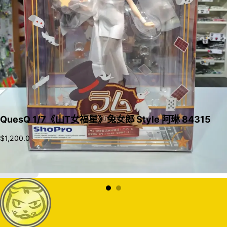
QuesQ 1/7《山T女福星》兔女郎 Style 阿琳 84315
$
1,200.0
加入購物車