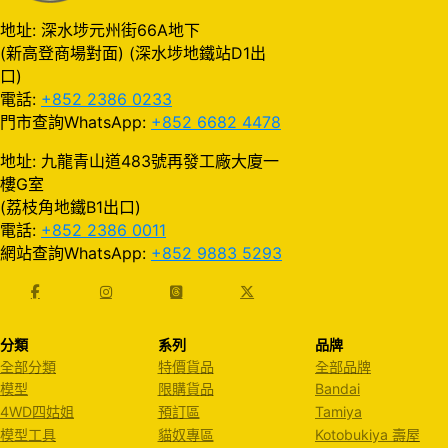
地址: 深水埗元州街66A地下
(新高登商場對面) (深水埗地鐵站D1出
口)
電話:
+852 2386 0233
門市查詢WhatsApp:
+852 6682 4478
地址: 九龍青山道483號再發工廠大廈一
樓G室
(荔枝角地鐵B1出口)
電話:
+852 2386 0011
網站查詢WhatsApp:
+852 9883 5293
分類
系列
品牌
全部分類
特價貨品
全部品牌
模型
限購貨品
Bandai
4WD四姑姐
預訂區
Tamiya
模型工具
貓奴專區
Kotobukiya 壽屋