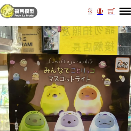
主頁
/
食玩扭蛋
/
扭蛋
/
KOROKORO扭蛋 角落生物小鳥夜燈 set of 5 (10)