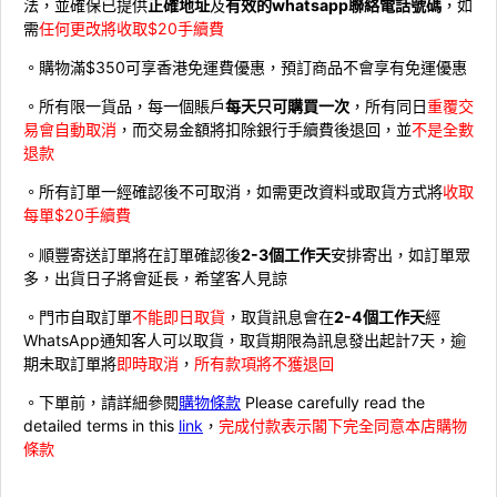
法，並確保已提供
正確地址
及
有效的whatsapp聯絡電話號碼
，如
需
任何更改將收取$20手續費
。購物滿$350可享香港免運費優惠，預訂商品不會享有免運優惠
。所有限一貨品，每一個賬戶
每天只可購買一次
，所有同日
重覆交
易會自動取消
，而交易金額將扣除銀行手續費後退回，並
不是全數
退款
。所有訂單一經確認後不可取消，如需更改資料或取貨方式將
收取
每單$20手續費
。順豐寄送訂單將在訂單確認後
2-3個工作天
安排寄出，如訂單眾
多，出貨日子將會延長，希望客人見諒
。門市自取訂單
不能即日取貨
，取貨訊息會在
2-4個工作天
經
WhatsApp通知客人可以取貨，取貨期限為訊息發出起計7天，逾
期未取訂單將
即時取消
，
所有款項將不獲退回
。下單前，請詳細參閱
購物條款
Please carefully read the
detailed terms in this
link
，
完成付款表示閣下完全同意本店購物
條款