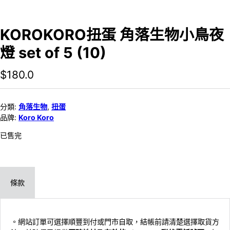
KOROKORO扭蛋 角落生物小鳥夜
燈 set of 5 (10)
$
180.0
分類:
角落生物
,
扭蛋
品牌:
Koro Koro
已售完
條款
。網站訂單可選擇順豐到付或門市自取，結帳前請清楚選擇取貨方