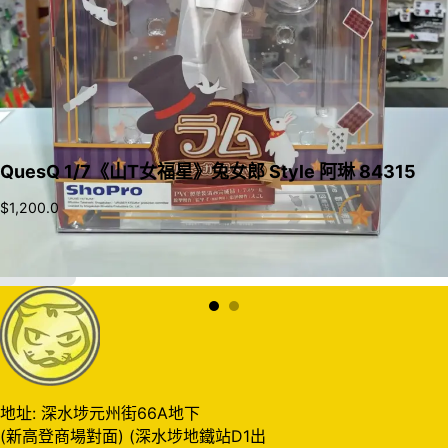
QuesQ 1/7《山T女福星》兔女郎 Style 阿琳 84315
$
1,200.0
加入購物車
地址: 深水埗元州街66A地下
(新高登商場對面) (深水埗地鐵站D1出