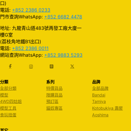
口)
電話:
+852 2386 0233
門市查詢WhatsApp:
+852 6682 4478
地址: 九龍青山道483號再發工廠大廈一
樓G室
(荔枝角地鐵B1出口)
電話:
+852 2386 0011
網站查詢WhatsApp:
+852 9883 5293
分類
系列
品牌
全部分類
特價貨品
全部品牌
模型
限購貨品
Bandai
4WD四姑姐
預訂區
Tamiya
模型工具
貓奴專區
Kotobukiya 壽屋
食玩扭蛋
Aoshima
其它