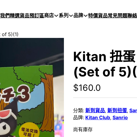
商店
系列
品牌
於我們
精選貨品
預訂區
特價貨品
常見問題
聯絡
of 5)(1)
Kitan 扭蛋
(Set of 5)(
$
160.0
分類:
新到貨品
,
新到扭蛋
,
San
品牌:
Kitan Club
,
Sanrio
尚有庫存