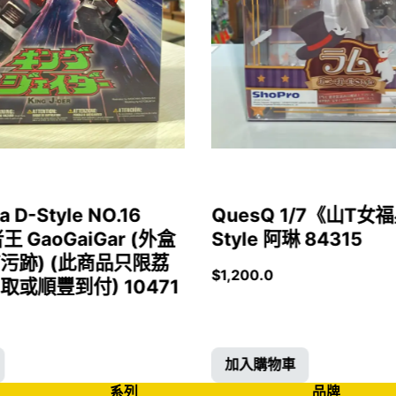
a D-Style NO.16
QuesQ 1/7《山T
者王 GaoGaiGar (外盒
Style 阿琳 84315
污跡) (此商品只限荔
$
1,200.0
或順豐到付) 10471
加入購物車
系列
品牌