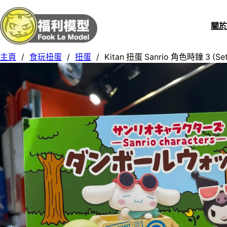
關
主頁
/
食玩扭蛋
/
扭蛋
/
Kitan 扭蛋 Sanrio 角色時鐘 3 (Set 