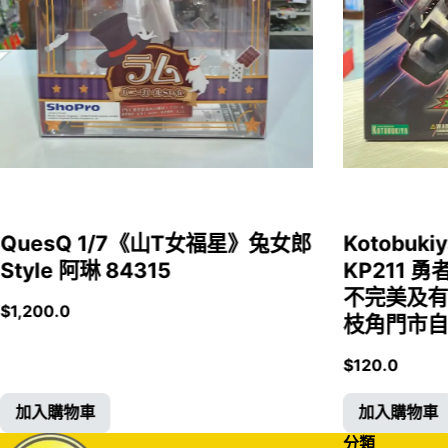
QuesQ 1/7《山T女福星》兔女郎
Kotobukiy
Style 阿琳 84315
KP211 勇
不完美及有
$
1,200.0
枝角門市自取
$
120.0
加入購物車
加入購物車
分類