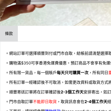
條款
。網站訂單可選擇順豐到付或門市自取，結帳前請清楚選擇
。購物滿$350可享香港免運費優惠，預訂商品不會享有免運
。所有限一貨品，每一個賬戶
每天只可購買一次
，所有同日
。所有訂單一經確認後不可取消，如需更改資料或取貨方式
。順豐寄送訂單將在訂單確認後
2-3個工作天
安排寄出，如
。門市自取訂單
不能即日取貨
，取貨訊息會在
2-4個工作天
經