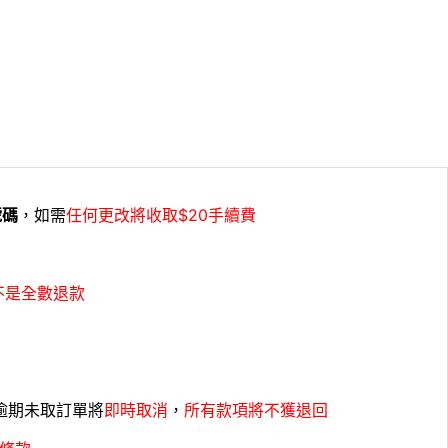
號碼
，如需
任何更改將收取$20手續費
不是全數退款
，逾期未取訂單將
即時取消
，
所有款項將不獲退回