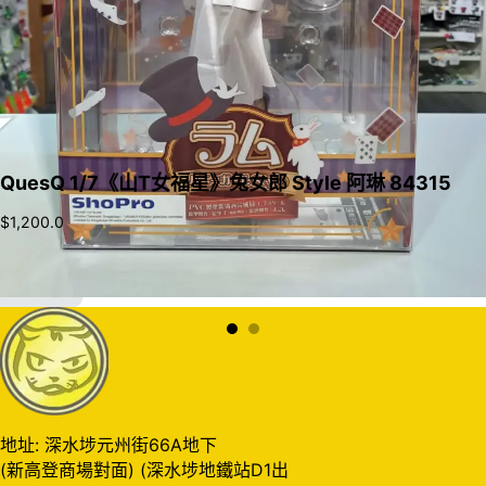
QuesQ 1/7《山T女福星》兔女郎 Style 阿琳 84315
$
1,200.0
加入購物車
地址: 深水埗元州街66A地下
(新高登商場對面) (深水埗地鐵站D1出