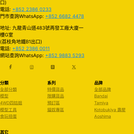
口)
電話:
+852 2386 0233
門市查詢WhatsApp:
+852 6682 4478
地址: 九龍青山道483號再發工廠大廈一
樓G室
(荔枝角地鐵B1出口)
電話:
+852 2386 0011
網站查詢WhatsApp:
+852 9883 5293
分類
系列
品牌
全部分類
特價貨品
全部品牌
模型
限購貨品
Bandai
4WD四姑姐
預訂區
Tamiya
模型工具
貓奴專區
Kotobukiya 壽屋
食玩扭蛋
Aoshima
其它