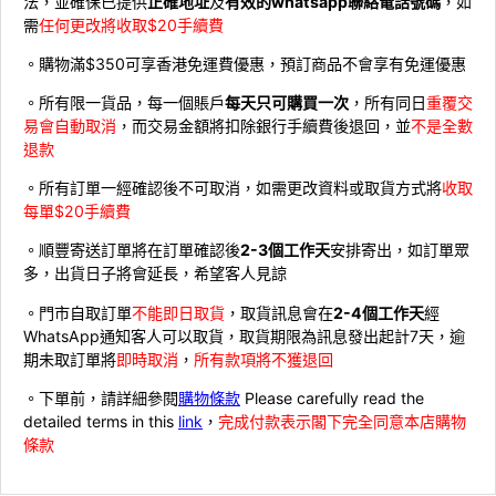
法，並確保已提供
正確地址
及
有效的whatsapp聯絡電話號碼
，如
需
任何更改將收取$20手續費
。購物滿$350可享香港免運費優惠，預訂商品不會享有免運優惠
。所有限一貨品，每一個賬戶
每天只可購買一次
，所有同日
重覆交
易會自動取消
，而交易金額將扣除銀行手續費後退回，並
不是全數
退款
。所有訂單一經確認後不可取消，如需更改資料或取貨方式將
收取
每單$20手續費
。順豐寄送訂單將在訂單確認後
2-3個工作天
安排寄出，如訂單眾
多，出貨日子將會延長，希望客人見諒
。門市自取訂單
不能即日取貨
，取貨訊息會在
2-4個工作天
經
WhatsApp通知客人可以取貨，取貨期限為訊息發出起計7天，逾
期未取訂單將
即時取消
，
所有款項將不獲退回
。下單前，請詳細參閱
購物條款
Please carefully read the
detailed terms in this
link
，
完成付款表示閣下完全同意本店購物
條款