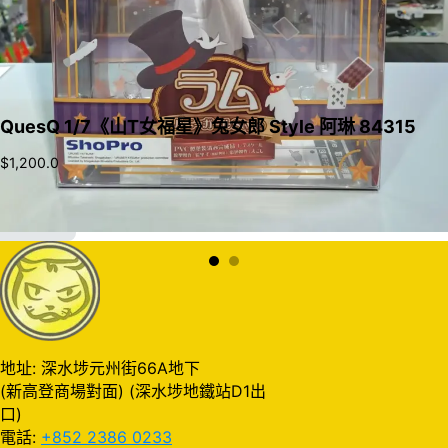
QuesQ 1/7《山T女福星》兔女郎 Style 阿琳 84315
$
1,200.0
加入購物車
地址: 深水埗元州街66A地下
(新高登商場對面) (深水埗地鐵站D1出
口)
電話:
+852 2386 0233