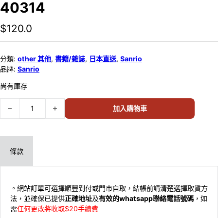
40314
$
120.0
分類:
other 其他
,
書籍/雜誌
,
日本直送
,
Sanrio
品牌:
Sanrio
尚有庫存
Japan Sanrio Original Strawberry Newspaper - April 2025 / 
加入購物車
條款
。網站訂單可選擇順豐到付或門市自取，結帳前請清楚選擇取貨方
法，並確保已提供
正確地址
及
有效的whatsapp聯絡電話號碼
，如
需
任何更改將收取$20手續費