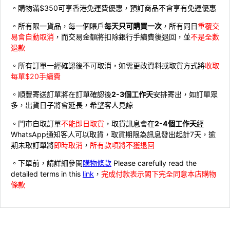
。購物滿$350可享香港免運費優惠，預訂商品不會享有免運優惠
。所有限一貨品，每一個賬戶
每天只可購買一次
，所有同日
重覆交
易會自動取消
，而交易金額將扣除銀行手續費後退回，並
不是全數
退款
。所有訂單一經確認後不可取消，如需更改資料或取貨方式將
收取
每單$20手續費
。順豐寄送訂單將在訂單確認後
2-3個工作天
安排寄出，如訂單眾
多，出貨日子將會延長，希望客人見諒
。門市自取訂單
不能即日取貨
，取貨訊息會在
2-4個工作天
經
WhatsApp通知客人可以取貨，取貨期限為訊息發出起計7天，逾
期未取訂單將
即時取消
，
所有款項將不獲退回
。下單前，請詳細參閱
購物條款
Please carefully read the
detailed terms in this
link
，
完成付款表示閣下完全同意本店購物
條款