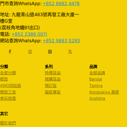
門市查詢WhatsApp:
+852 6682 4478
地址: 九龍青山道483號再發工廠大廈一
樓G室
(荔枝角地鐵B1出口)
電話:
+852 2386 0011
網站查詢WhatsApp:
+852 9883 5293
分類
系列
品牌
全部分類
特價貨品
全部品牌
模型
限購貨品
Bandai
4WD四姑姐
預訂區
Tamiya
模型工具
貓奴專區
Kotobukiya 壽屋
食玩扭蛋
Aoshima
其它
關於我們