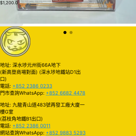
$
1,200.0
加入購物車
地址: 深水埗元州街66A地下
(新高登商場對面) (深水埗地鐵站D1出
口)
電話:
+852 2386 0233
門市查詢WhatsApp:
+852 6682 4478
地址: 九龍青山道483號再發工廠大廈一
樓G室
(荔枝角地鐵B1出口)
電話:
+852 2386 0011
網站查詢WhatsApp:
+852 9883 5293