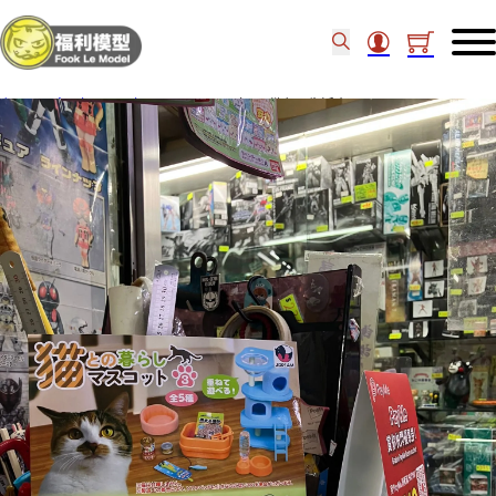
主頁
/
食玩扭蛋
/
扭蛋
/
J.Dream扭蛋 貓主子生活小工具 Set of 5 (10)