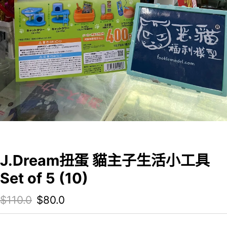
J.Dream扭蛋 貓主子生活小工具
Set of 5 (10)
Original price was: $110.0.
Current price is: $80.0.
$
110.0
$
80.0