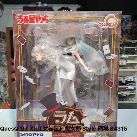
QuesQ 1/7《山T女福星》兔女郎 Style 阿琳 84315