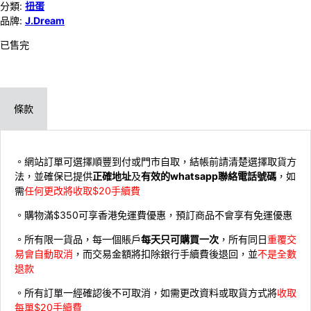
分類:
扭蛋
品牌:
J.Dream
已售完
條款
。網站訂單可選擇順豐到付或門市自取，結帳前請清楚選擇取貨方
法，並確保已提供
正確地址
及
有效的whatsapp聯絡電話號碼
，如
需
任何更改將收取$20手續費
。購物滿$350可享香港免運費優惠，預訂商品不會享有免運優惠
。所有限一貨品，每一個賬戶
每天只可購買一次
，所有同日
重覆交
易會自動取消
，而交易金額將扣除銀行手續費後退回，並
不是全數
退款
。所有訂單一經確認後不可取消，如需更改資料或取貨方式將
收取
每單$20手續費