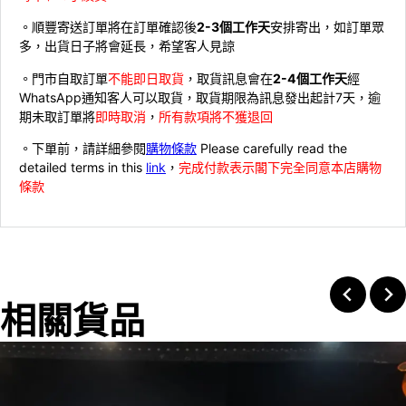
。順豐寄送訂單將在訂單確認後
2-3個工作天
安排寄出，如訂單眾
多，出貨日子將會延長，希望客人見諒
。門市自取訂單
不能即日取貨
，取貨訊息會在
2-4個工作天
經
WhatsApp通知客人可以取貨，取貨期限為訊息發出起計7天，逾
期未取訂單將
即時取消
，
所有款項將不獲退回
。下單前，請詳細參閱
購物條款
Please carefully read the
detailed terms in this
link
，
完成付款表示閣下完全同意本店購物
條款
相關貨品