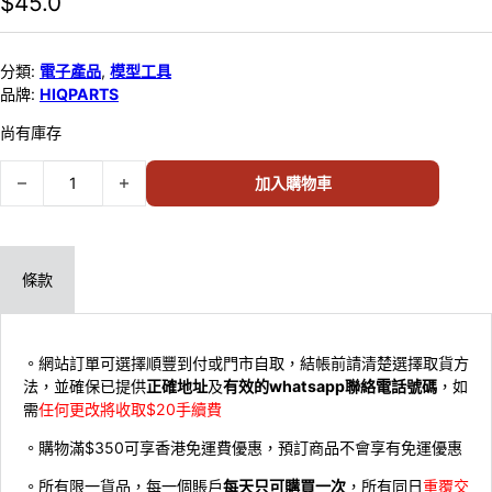
$
45.0
分類:
電子產品
,
模型工具
品牌:
HIQPARTS
尚有庫存
HIQPARTS One-Touch Connector LED 2 綠色 LED 2 枚 LEDS-GRN 
加入購物車
條款
。網站訂單可選擇順豐到付或門市自取，結帳前請清楚選擇取貨方
法，並確保已提供
正確地址
及
有效的whatsapp聯絡電話號碼
，如
需
任何更改將收取$20手續費
。購物滿$350可享香港免運費優惠，預訂商品不會享有免運優惠
。所有限一貨品，每一個賬戶
每天只可購買一次
，所有同日
重覆交