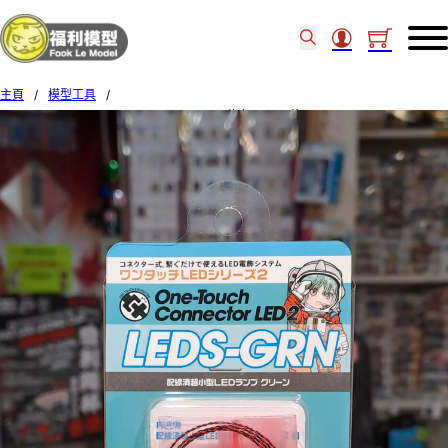
主頁
/
模型工具
/
HIQPARTS One-Touch Connector LED 2 綠色 LED 2 枚 LEDS-GRN 870 37462