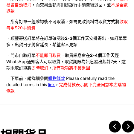
易會自動取消
，而交易金額將扣除銀行手續費後退回，並
不是全數
退款
。所有訂單一經確認後不可取消，如需更改資料或取貨方式將
收取
每單$20手續費
。順豐寄送訂單將在訂單確認後
2-3個工作天
安排寄出，如訂單眾
多，出貨日子將會延長，希望客人見諒
。門市自取訂單
不能即日取貨
，取貨訊息會在
2-4個工作天
經
WhatsApp通知客人可以取貨，取貨期限為訊息發出起計7天，逾
期未取訂單將
即時取消
，
所有款項將不獲退回
。下單前，請詳細參閱
購物條款
Please carefully read the
detailed terms in this
link
，
完成付款表示閣下完全同意本店購物
條款