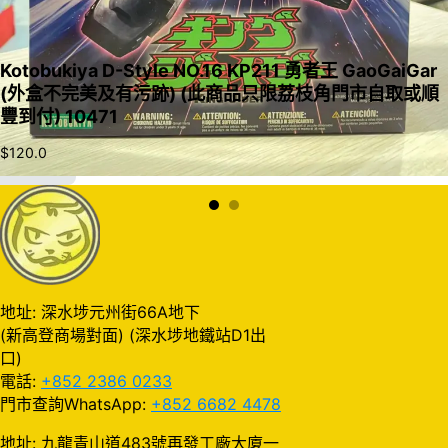
Kotobukiya D-Style NO.16 KP211 勇者王 GaoGaiGar
(外盒不完美及有污跡) (此商品只限荔枝角門市自取或順
豐到付) 10471
$
120.0
加入購物車
地址: 深水埗元州街66A地下
(新高登商場對面) (深水埗地鐵站D1出
口)
電話:
+852 2386 0233
門市查詢WhatsApp:
+852 6682 4478
地址: 九龍青山道483號再發工廠大廈一