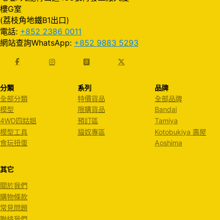
樓G室
(荔枝角地鐵B1出口)
電話:
+852 2386 0011
網站查詢WhatsApp:
+852 9883 5293
分類
系列
品牌
全部分類
特價貨品
全部品牌
模型
限購貨品
Bandai
4WD四姑姐
預訂區
Tamiya
模型工具
貓奴專區
Kotobukiya 壽屋
食玩扭蛋
Aoshima
其它
關於我們
購物條款
常見問題
聯絡我們