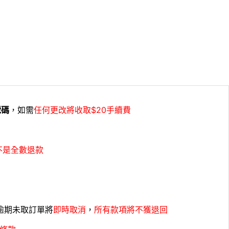
號碼
，如需
任何更改將收取$20手續費
不是全數退款
，逾期未取訂單將
即時取消
，
所有款項將不獲退回