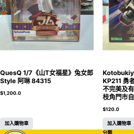
QuesQ 1/7《山T女福星》兔女郎
Kotobukiy
Style 阿琳 84315
KP211 勇
不完美及有
$
1,200.0
枝角門市自取
$
120.0
加入購物車
加入購物車
分類