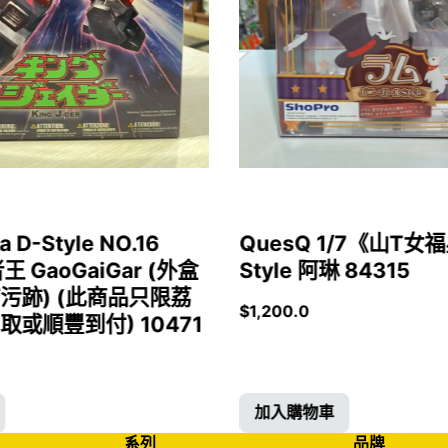
a D-Style NO.16
QuesQ 1/7《山T
者王 GaoGaiGar (外盒
Style 阿琳 84315
污跡) (此商品只限荔
$
1,200.0
或順豐到付) 10471
加入購物車
系列
品牌