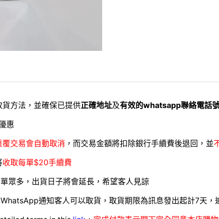
取貨方法，並確保已提供
正確地址
及
有效的whatsapp聯絡電話
優惠
重覆交易會自動取消
，而交易金額將扣除銀行手續費後退回，並
將
收取每單$20手續費
訂單眾多，出貨日子將會延長，希望客人見諒
WhatsApp通知客人可以取貨，取貨期限為訊息發出起計7天