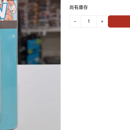
尚有庫存
HIQPARTS One-Touch Conn