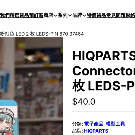
商店
系列
品牌
於我們
精選貨品
預訂區
特價貨品
常見問題
聯絡
2 粉紅色 LED 2 枚 LEDS-PIN 870 37464
HIQPARTS
Connecto
枚 LEDS-P
$
40.0
分類:
電子產品
,
模型工具
品牌:
HIQPARTS