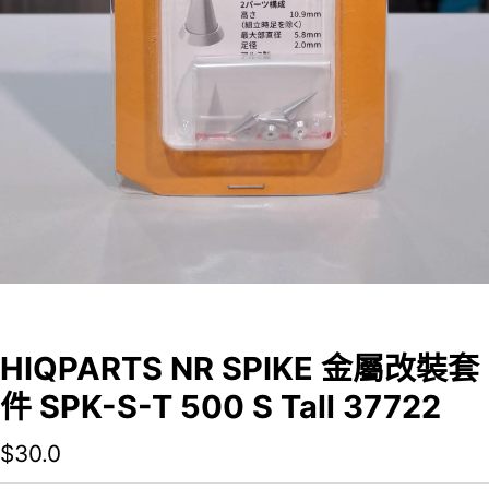
HIQPARTS NR SPIKE 金屬改裝套
件 SPK-S-T 500 S Tall 37722
$
30.0