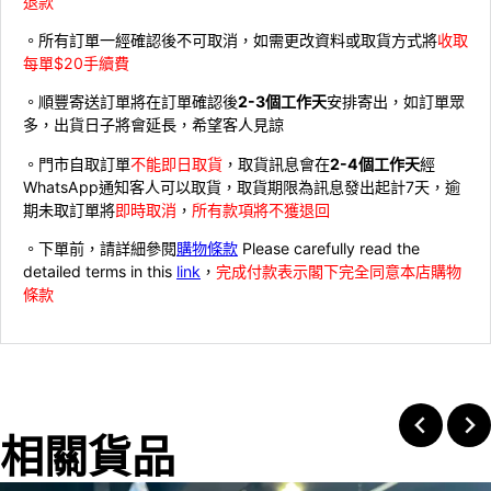
退款
。所有訂單一經確認後不可取消，如需更改資料或取貨方式將
收取
每單$20手續費
。順豐寄送訂單將在訂單確認後
2-3個工作天
安排寄出，如訂單眾
多，出貨日子將會延長，希望客人見諒
。門市自取訂單
不能即日取貨
，取貨訊息會在
2-4個工作天
經
WhatsApp通知客人可以取貨，取貨期限為訊息發出起計7天，逾
期未取訂單將
即時取消
，
所有款項將不獲退回
。下單前，請詳細參閱
購物條款
Please carefully read the
detailed terms in this
link
，
完成付款表示閣下完全同意本店購物
條款
相關貨品