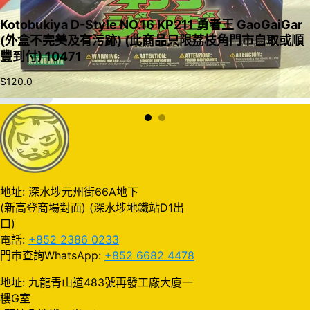
Kotobukiya D-Style NO.16 KP211 勇者王 GaoGaiGar
(外盒不完美及有污跡) (此商品只限荔枝角門市自取或順
豐到付) 10471
$
120.0
加入購物車
地址: 深水埗元州街66A地下
(新高登商場對面) (深水埗地鐵站D1出
口)
電話:
+852 2386 0233
門市查詢WhatsApp:
+852 6682 4478
地址: 九龍青山道483號再發工廠大廈一
樓G室