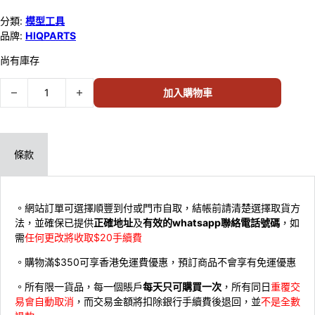
分類:
模型工具
品牌:
HIQPARTS
尚有庫存
HIQPARTS NR SPIKE 金屬改裝套件 SPK-S-T 500 S Tall 37722 數量
加入購物車
條款
。網站訂單可選擇順豐到付或門市自取，結帳前請清楚選擇取貨方
法，並確保已提供
正確地址
及
有效的whatsapp聯絡電話號碼
，如
需
任何更改將收取$20手續費
。購物滿$350可享香港免運費優惠，預訂商品不會享有免運優惠
。所有限一貨品，每一個賬戶
每天只可購買一次
，所有同日
重覆交
易會自動取消
，而交易金額將扣除銀行手續費後退回，並
不是全數