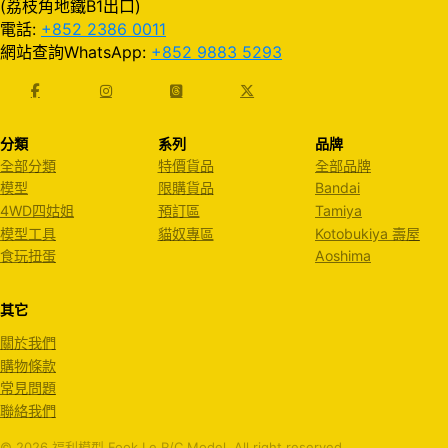
(荔枝角地鐵B1出口)
電話:
+852 2386 0011
網站查詢WhatsApp:
+852 9883 5293
分類
系列
品牌
全部分類
特價貨品
全部品牌
模型
限購貨品
Bandai
4WD四姑姐
預訂區
Tamiya
模型工具
貓奴專區
Kotobukiya 壽屋
食玩扭蛋
Aoshima
其它
關於我們
購物條款
常見問題
聯絡我們
© 2026 福利模型 Fook Le R/C Model. All right reserved.