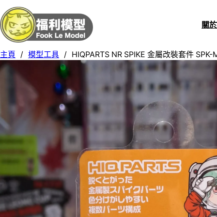
關
主頁
/
模型工具
/
HIQPARTS NR SPIKE 金屬改裝套件 SPK-M-T