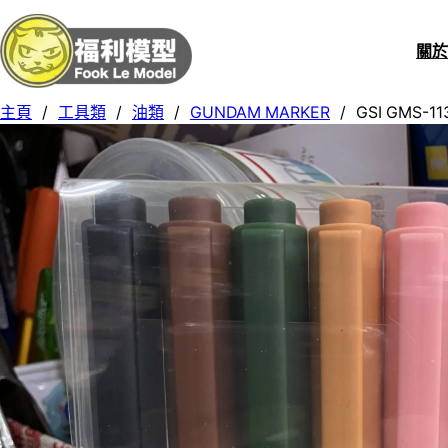
關
主頁
/
工具類
/
油類
/
GUNDAM MARKER
/
GSI GMS-1