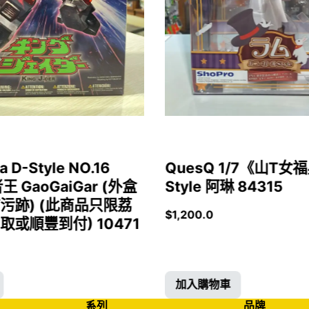
a D-Style NO.16
QuesQ 1/7《山T
者王 GaoGaiGar (外盒
Style 阿琳 84315
污跡) (此商品只限荔
$
1,200.0
或順豐到付) 10471
加入購物車
系列
品牌