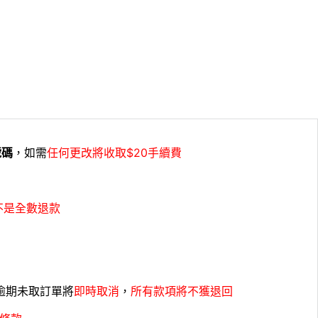
號碼
，如需
任何更改將收取$20手續費
不是全數退款
，逾期未取訂單將
即時取消
，
所有款項將不獲退回