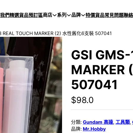
商店
系列
品牌
於我們
精選貨品
預訂區
特價貨品
常見問題
聯絡
13 REAL TOUCH MARKER (2) 水性舊化6支裝 507041
GSI GMS-
MARKER
507041
$
98.0
分類:
Gundam 高達
,
工具類
,
品牌:
Mr.Hobby