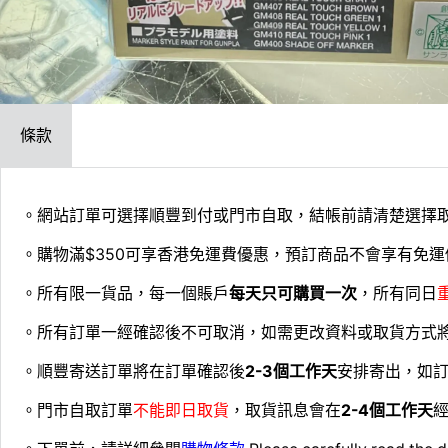
條款
。網站訂單可選擇順豐到付或門市自取，結帳前請清楚選擇
。購物滿$350可享香港免運費優惠，預訂商品不會享有免運
。所有限一貨品，每一個賬戶
每天只可購買一次
，所有同日
。所有訂單一經確認後不可取消，如需更改資料或取貨方式
。順豐寄送訂單將在訂單確認後
2-3個工作天
安排寄出，如
。門市自取訂單
不能即日取貨
，取貨訊息會在
2-4個工作天
經