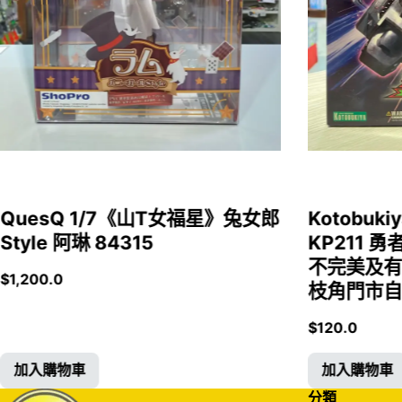
QuesQ 1/7《山T女福星》兔女郎
Kotobukiy
Style 阿琳 84315
KP211 勇
不完美及有
$
1,200.0
枝角門市自取
$
120.0
加入購物車
加入購物車
分類