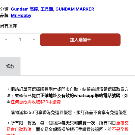
分類:
Gundam 高達
,
工具類
,
GUNDAM MARKER
品牌:
Mr.Hobby
尚有庫存
GSI GMS-108 GUNDAM MARKER 自護色 6支裝 505634 數量
加入購物車
條款
。網站訂單可選擇順豐到付或門市自取，結帳前請清楚選擇取貨方
法，並確保已提供
正確地址
及
有效的whatsapp聯絡電話號碼
，如
需
任何更改將收取$20手續費
。購物滿$350可享香港免運費優惠，預訂商品不會享有免運優惠
。所有限一貨品，每一個賬戶
每天只可購買一次
，所有同日
重覆交
易會自動取消
，而交易金額將扣除銀行手續費後退回，並
不是全數