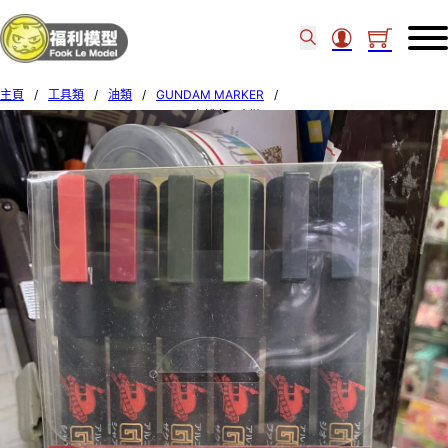
主頁
/
工具類
/
油類
/
GUNDAM MARKER
/
GSI GMS-108 GUNDAM MARKER 自護色 6支裝 505634