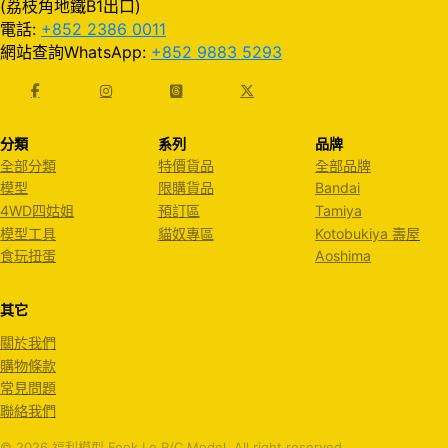
(荔枝角地鐵B1出口)
電話:
+852 2386 0011
網站查詢WhatsApp:
+852 9883 5293
分類
系列
品牌
全部分類
特價貨品
全部品牌
模型
限購貨品
Bandai
4WD四姑姐
預訂區
Tamiya
模型工具
貓奴專區
Kotobukiya 壽屋
食玩扭蛋
Aoshima
其它
關於我們
購物條款
常見問題
聯絡我們
© 2026 福利模型 Fook Le R/C Model. All right reserved.