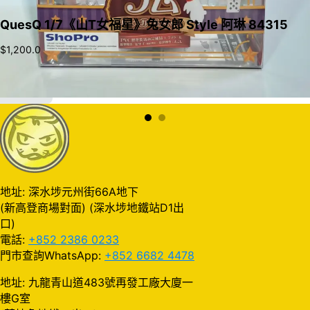
QuesQ 1/7《山T女福星》兔女郎 Style 阿琳 84315
$
1,200.0
加入購物車
地址: 深水埗元州街66A地下
(新高登商場對面) (深水埗地鐵站D1出
口)
電話:
+852 2386 0233
門市查詢WhatsApp:
+852 6682 4478
地址: 九龍青山道483號再發工廠大廈一
樓G室