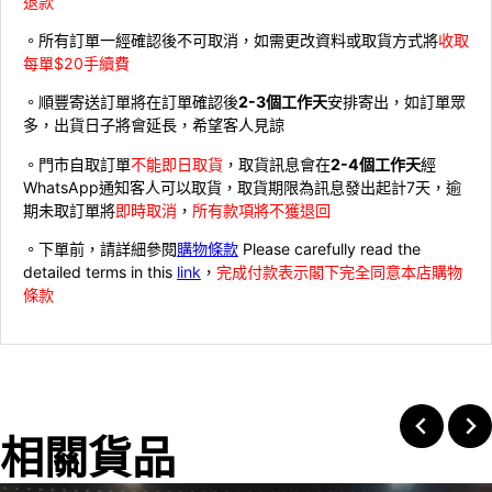
退款
。所有訂單一經確認後不可取消，如需更改資料或取貨方式將
收取
每單$20手續費
。順豐寄送訂單將在訂單確認後
2-3個工作天
安排寄出，如訂單眾
多，出貨日子將會延長，希望客人見諒
。門市自取訂單
不能即日取貨
，取貨訊息會在
2-4個工作天
經
WhatsApp通知客人可以取貨，取貨期限為訊息發出起計7天，逾
期未取訂單將
即時取消
，
所有款項將不獲退回
。下單前，請詳細參閱
購物條款
Please carefully read the
detailed terms in this
link
，
完成付款表示閣下完全同意本店購物
條款
相關貨品