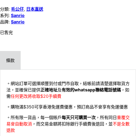
分類:
毛公仔
,
日本直送
系列:
Sanrio
品牌:
Sanrio
已售完
條款
。網站訂單可選擇順豐到付或門市自取，結帳前請清楚選擇取貨方
法，並確保已提供
正確地址
及
有效的whatsapp聯絡電話號碼
，如
需
任何更改將收取$20手續費
。購物滿$350可享香港免運費優惠，預訂商品不會享有免運優惠
。所有限一貨品，每一個賬戶
每天只可購買一次
，所有同日
重覆交
易會自動取消
，而交易金額將扣除銀行手續費後退回，並
不是全數
退款