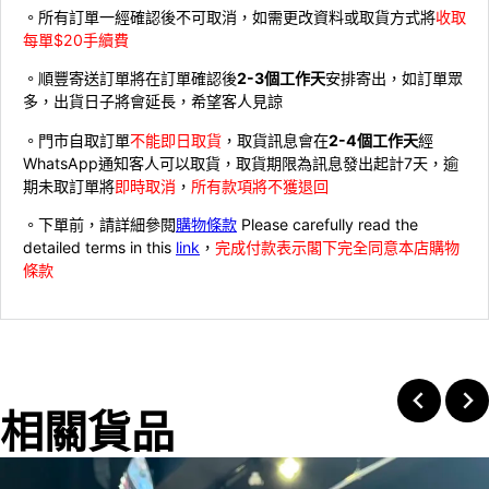
。所有訂單一經確認後不可取消，如需更改資料或取貨方式將
收取
每單$20手續費
。順豐寄送訂單將在訂單確認後
2-3個工作天
安排寄出，如訂單眾
多，出貨日子將會延長，希望客人見諒
。門市自取訂單
不能即日取貨
，取貨訊息會在
2-4個工作天
經
WhatsApp通知客人可以取貨，取貨期限為訊息發出起計7天，逾
期未取訂單將
即時取消
，
所有款項將不獲退回
。下單前，請詳細參閱
購物條款
Please carefully read the
detailed terms in this
link
，
完成付款表示閣下完全同意本店購物
條款
相關貨品