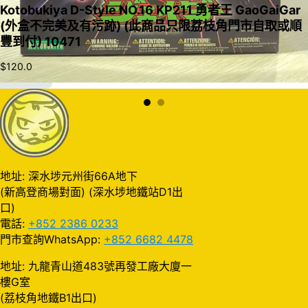
Kotobukiya D-Style NO.16 KP211 勇者王 GaoGaiGar
(外盒不完美及有污跡) (此商品只限荔枝角門市自取或順
豐到付) 10471
$
120.0
加入購物車
地址: 深水埗元州街66A地下
(新高登商場對面) (深水埗地鐵站D1出
口)
電話:
+852 2386 0233
門市查詢WhatsApp:
+852 6682 4478
地址: 九龍青山道483號再發工廠大廈一
樓G室
(荔枝角地鐵B1出口)