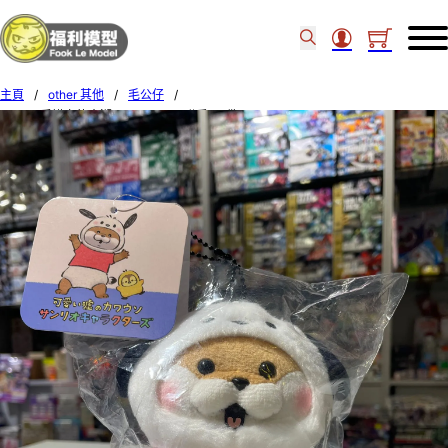
主頁
/
other 其他
/
毛公仔
/
GPS 可愛謊言的水瀨君 x SANRIO 聯乘 PC狗 37283