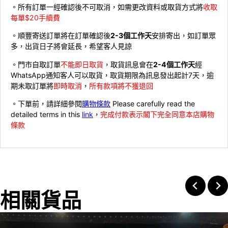
。所有訂單一經確認後不可取消，如需更改資料或取貨方式將
收取
每單$20手續費
。順豐寄送訂單將在訂單確認後
2-3個工作天
安排寄出，如訂單眾
多，出貨日子將會延長，希望客人見諒
。門市自取訂單
不能即日取貨
，取貨訊息會在
2-4個工作天
經
WhatsApp通知客人可以取貨，取貨期限為訊息發出起計7天，逾
期未取訂單將
即時取消
，
所有款項將不獲退回
。下單前，請詳細參閱
購物條款
Please carefully read the
detailed terms in this
link
，
完成付款表示閣下完全同意本店購物
條款
相關貨品