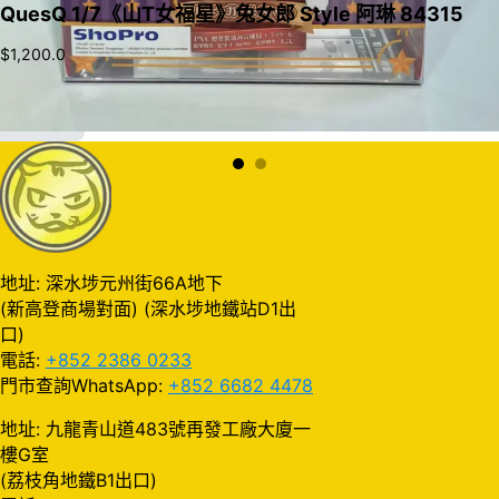
QuesQ 1/7《山T女福星》兔女郎 Style 阿琳 84315
$
1,200.0
加入購物車
地址: 深水埗元州街66A地下
(新高登商場對面) (深水埗地鐵站D1出
口)
電話:
+852 2386 0233
門市查詢WhatsApp:
+852 6682 4478
地址: 九龍青山道483號再發工廠大廈一
樓G室
(荔枝角地鐵B1出口)