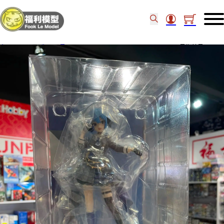
主頁
/
Figure類
/
景品
/
GOODSMILE POP UP PARADE SP 星街彗星 66959