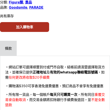
分類:
Figure類
,
景品
品牌:
Goodsmile
,
PARADE
尚有庫存
加入購物車
條款
。網站訂單可選擇順豐到付或門市自取，結帳前請清楚選擇取貨方
法，並確保已提供
正確地址
及
有效的whatsapp聯絡電話號碼
，如
需
任何更改將收取$20手續費
。購物滿$350可享香港免運費優惠，預訂商品不會享有免運優惠
。所有限一貨品，每一個賬戶
每天只可購買一次
，所有同日
重覆交
易會自動取消
，而交易金額將扣除銀行手續費後退回，並
不是全數
退款