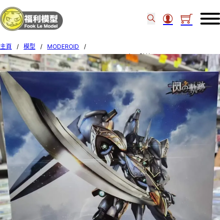
主頁
/
模型
/
MODEROID
/
Goodsmile Moderoid Valimar the Ashen Knight 灰の騎神 181274