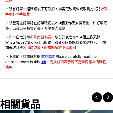
。所有訂單一經確認後不可取消，如需更改資料或取貨方式將
收取
每單$20手續費
。順豐寄送訂單將在訂單確認後
2-3個工作天
安排寄出，如訂單眾
多，出貨日子將會延長，希望客人見諒
。門市自取訂單
不能即日取貨
，取貨訊息會在
2-4個工作天
經
WhatsApp通知客人可以取貨，取貨期限為訊息發出起計7天，逾
期未取訂單將
即時取消
，
所有款項將不獲退回
。下單前，請詳細參閱
購物條款
Please carefully read the
detailed terms in this
link
，
完成付款表示閣下完全同意本店購物
條款
相關貨品