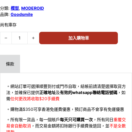
分類:
模型
,
MODEROID
品牌:
Goodsmile
尚有庫存
Goodsmile Moderoid Valimar the Ashen Knight 灰の騎神 181274 數量
加入購物車
條款
。網站訂單可選擇順豐到付或門市自取，結帳前請清楚選擇取貨方
法，並確保已提供
正確地址
及
有效的whatsapp聯絡電話號碼
，如
需
任何更改將收取$20手續費
。購物滿$350可享香港免運費優惠，預訂商品不會享有免運優惠
。所有限一貨品，每一個賬戶
每天只可購買一次
，所有同日
重覆交
易會自動取消
，而交易金額將扣除銀行手續費後退回，並
不是全數
退款