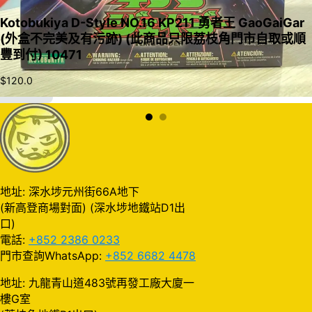
Kotobukiya D-Style NO.16 KP211 勇者王 GaoGaiGar
(外盒不完美及有污跡) (此商品只限荔枝角門市自取或順
豐到付) 10471
$
120.0
加入購物車
地址: 深水埗元州街66A地下
(新高登商場對面) (深水埗地鐵站D1出
口)
電話:
+852 2386 0233
門市查詢WhatsApp:
+852 6682 4478
地址: 九龍青山道483號再發工廠大廈一
樓G室