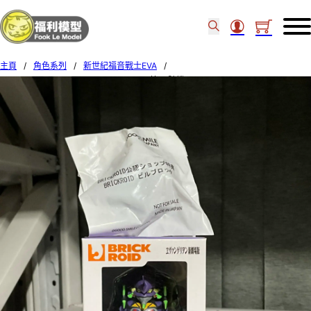
主頁
/
角色系列
/
新世紀福音戰士EVA
/
GoodSmile – BRICKROID EVANGELION第13號機 66724