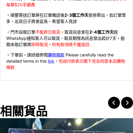
每單$20手續費
。順豐寄送訂單將在訂單確認後
2-3個工作天
安排寄出，如訂單眾
多，出貨日子將會延長，希望客人見諒
。門市自取訂單
不能即日取貨
，取貨訊息會在
2-4個工作天
經
WhatsApp通知客人可以取貨，取貨期限為訊息發出起計7天，逾
期未取訂單將
即時取消
，
所有款項將不獲退回
。下單前，請詳細參閱
購物條款
Please carefully read the
detailed terms in this
link
，
完成付款表示閣下完全同意本店購物
條款
相關貨品