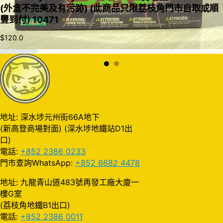
(外盒不完美及有污跡) (此商品只限荔枝角門市自取或順
豐到付) 10471
$
120.0
加入購物車
地址: 深水埗元州街66A地下
(新高登商場對面) (深水埗地鐵站D1出
口)
電話:
+852 2386 0233
門市查詢WhatsApp:
+852 6682 4478
地址: 九龍青山道483號再發工廠大廈一
樓G室
(荔枝角地鐵B1出口)
電話:
+852 2386 0011