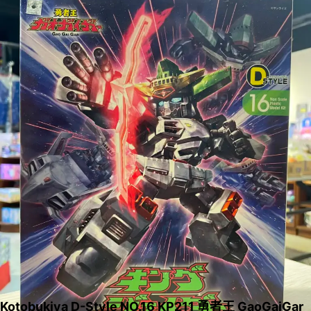
Kotobukiya D-Style NO.16 KP211 勇者王 GaoGaiGar