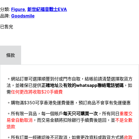
分類:
Figure
,
新世紀福音戰士EVA
品牌:
Goodsmile
已售完
條款
。網站訂單可選擇順豐到付或門市自取，結帳前請清楚選擇取貨方
法，並確保已提供
正確地址
及
有效的whatsapp聯絡電話號碼
，如
需
任何更改將收取$20手續費
。購物滿$350可享香港免運費優惠，預訂商品不會享有免運優惠
。所有限一貨品，每一個賬戶
每天只可購買一次
，所有同日
重覆交
易會自動取消
，而交易金額將扣除銀行手續費後退回，並
不是全數
退款
。所有訂單一經確認後不可取消，如需更改資料或取貨方式將
收取