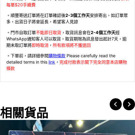
每單$20手續費
。順豐寄送訂單將在訂單確認後
2-3個工作天
安排寄出，如訂單眾
多，出貨日子將會延長，希望客人見諒
。門市自取訂單
不能即日取貨
，取貨訊息會在
2-4個工作天
經
WhatsApp通知客人可以取貨，取貨期限為訊息發出起計7天，逾
期未取訂單將
即時取消
，
所有款項將不獲退回
。下單前，請詳細參閱
購物條款
Please carefully read the
detailed terms in this
link
，
完成付款表示閣下完全同意本店購物
條款
相關貨品