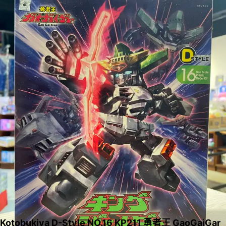
Kotobukiya D-Style NO.16 KP211 勇者王 GaoGaiGar