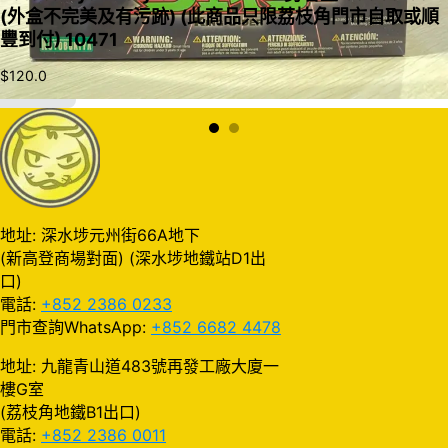
(外盒不完美及有污跡) (此商品只限荔枝角門市自取或順
豐到付) 10471
$
120.0
加入購物車
地址: 深水埗元州街66A地下
(新高登商場對面) (深水埗地鐵站D1出
口)
電話:
+852 2386 0233
門市查詢WhatsApp:
+852 6682 4478
地址: 九龍青山道483號再發工廠大廈一
樓G室
(荔枝角地鐵B1出口)
電話:
+852 2386 0011