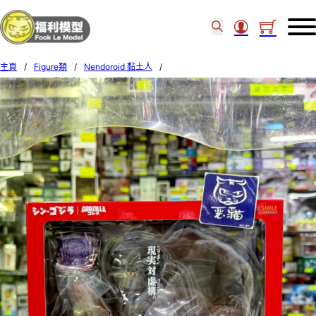
主頁
/
Figure類
/
Nendoroid 黏土人
/
GOODSMILE 黏土人 #2800 哥斯拉 (2016) 18377