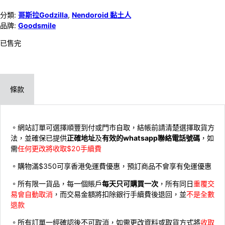
分類:
哥斯拉Godzilla
,
Nendoroid 黏土人
品牌:
Goodsmile
已售完
條款
。網站訂單可選擇順豐到付或門市自取，結帳前請清楚選擇取貨方
法，並確保已提供
正確地址
及
有效的whatsapp聯絡電話號碼
，如
需
任何更改將收取$20手續費
。購物滿$350可享香港免運費優惠，預訂商品不會享有免運優惠
。所有限一貨品，每一個賬戶
每天只可購買一次
，所有同日
重覆交
易會自動取消
，而交易金額將扣除銀行手續費後退回，並
不是全數
退款
。所有訂單一經確認後不可取消，如需更改資料或取貨方式將
收取