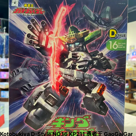
Kotobukiya D-Style NO.16 KP211 勇者王 GaoGaiGar