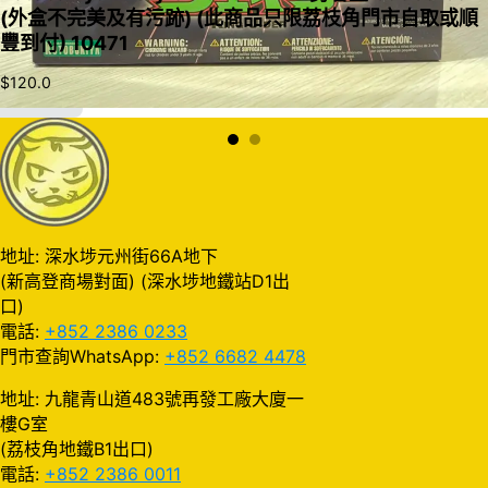
(外盒不完美及有污跡) (此商品只限荔枝角門市自取或順
豐到付) 10471
$
120.0
加入購物車
地址: 深水埗元州街66A地下
(新高登商場對面) (深水埗地鐵站D1出
口)
電話:
+852 2386 0233
門市查詢WhatsApp:
+852 6682 4478
地址: 九龍青山道483號再發工廠大廈一
樓G室
(荔枝角地鐵B1出口)
電話:
+852 2386 0011