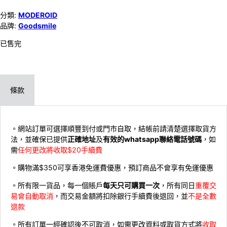
分類:
MODEROID
品牌:
Goodsmile
已售完
條款
。網站訂單可選擇順豐到付或門市自取，結帳前請清楚選擇取貨方
法，並確保已提供
正確地址
及
有效的whatsapp聯絡電話號碼
，如
需
任何更改將收取$20手續費
。購物滿$350可享香港免運費優惠，預訂商品不會享有免運優惠
。所有限一貨品，每一個賬戶
每天只可購買一次
，所有同日
重覆交
易會自動取消
，而交易金額將扣除銀行手續費後退回，並
不是全數
退款
。所有訂單一經確認後不可取消，如需更改資料或取貨方式將
收取