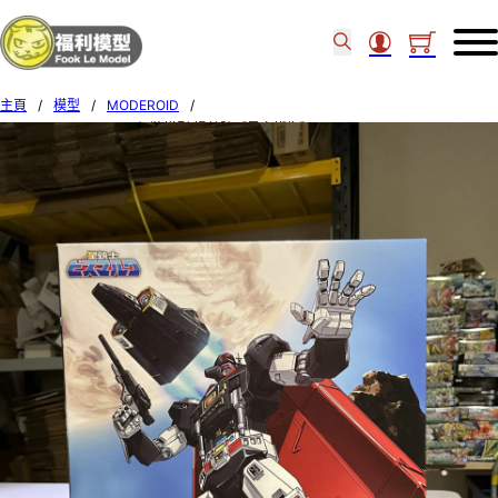
主頁
/
模型
/
MODEROID
/
Good Smile Moderoid 組裝模型 掃蕩號《星空鐵衛》18977