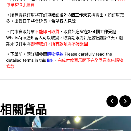
每單$20手續費
。順豐寄送訂單將在訂單確認後
2-3個工作天
安排寄出，如訂單眾
多，出貨日子將會延長，希望客人見諒
。門市自取訂單
不能即日取貨
，取貨訊息會在
2-4個工作天
經
WhatsApp通知客人可以取貨，取貨期限為訊息發出起計7天，逾
期未取訂單將
即時取消
，
所有款項將不獲退回
。下單前，請詳細參閱
購物條款
Please carefully read the
detailed terms in this
link
，
完成付款表示閣下完全同意本店購物
條款
相關貨品