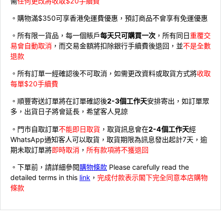
需
任何更改將收取$20手續費
。購物滿$350可享香港免運費優惠，預訂商品不會享有免運優惠
。所有限一貨品，每一個賬戶
每天只可購買一次
，所有同日
重覆交
易會自動取消
，而交易金額將扣除銀行手續費後退回，並
不是全數
退款
。所有訂單一經確認後不可取消，如需更改資料或取貨方式將
收取
每單$20手續費
。順豐寄送訂單將在訂單確認後
2-3個工作天
安排寄出，如訂單眾
多，出貨日子將會延長，希望客人見諒
。門市自取訂單
不能即日取貨
，取貨訊息會在
2-4個工作天
經
WhatsApp通知客人可以取貨，取貨期限為訊息發出起計7天，逾
期未取訂單將
即時取消
，
所有款項將不獲退回
。下單前，請詳細參閱
購物條款
Please carefully read the
detailed terms in this
link
，
完成付款表示閣下完全同意本店購物
條款