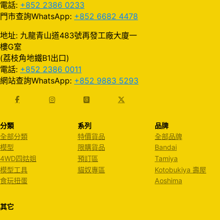
電話:
+852 2386 0233
門市查詢WhatsApp:
+852 6682 4478
地址: 九龍青山道483號再發工廠大廈一
樓G室
(荔枝角地鐵B1出口)
電話:
+852 2386 0011
網站查詢WhatsApp:
+852 9883 5293
分類
系列
品牌
全部分類
特價貨品
全部品牌
模型
限購貨品
Bandai
4WD四姑姐
預訂區
Tamiya
模型工具
貓奴專區
Kotobukiya 壽屋
食玩扭蛋
Aoshima
其它