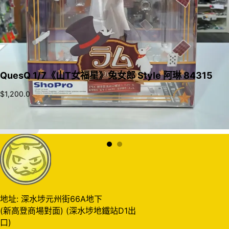
QuesQ 1/7《山T女福星》兔女郎 Style 阿琳 84315
$
1,200.0
加入購物車
地址: 深水埗元州街66A地下
(新高登商場對面) (深水埗地鐵站D1出
口)