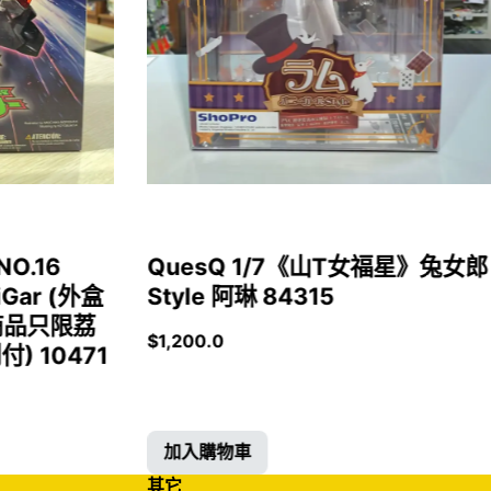
NO.16
QuesQ 1/7《山T女福星》兔女郎
iGar (外盒
Style 阿琳 84315
商品只限荔
$
1,200.0
 10471
加入購物車
其它