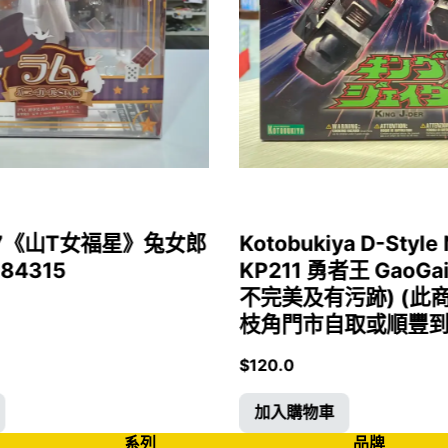
1/7《山T女福星》兔女郎
Kotobukiya D-Style 
 84315
KP211 勇者王 GaoGa
不完美及有污跡) (此
枝角門市自取或順豐到付)
$
120.0
加入購物車
系列
品牌