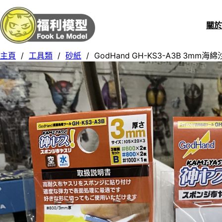
關
主頁
/
工具類
/
砂紙
/
GodHand GH-KS3-A3B 3mm海綿沙紙s