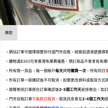
條款
。網站訂單可選擇順豐到付或門市自取，結帳前請清楚選擇
。購物滿$350可享香港免運費優惠，預訂商品不會享有免運
。所有限一貨品，每一個賬戶
每天只可購買一次
，所有同日
。所有訂單一經確認後不可取消，如需更改資料或取貨方式
。順豐寄送訂單將在訂單確認後
2-3個工作天
安排寄出，如
。門市自取訂單
不能即日取貨
，取貨訊息會在
2-4個工作天
經