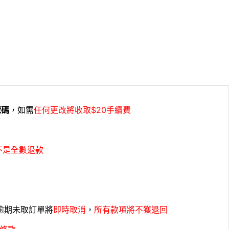
號碼
，如需
任何更改將收取$20手續費
不是全數退款
，逾期未取訂單將
即時取消
，
所有款項將不獲退回