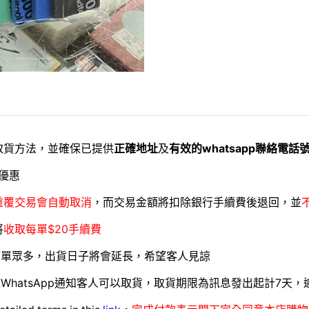
取貨方法，並確保已提供
正確地址
及
有效的whatsapp聯絡電話
優惠
重覆交易會自動取消
，而交易金額將扣除銀行手續費後退回，並
將
收取每單$20手續費
訂單眾多，出貨日子將會延長，希望客人見諒
WhatsApp通知客人可以取貨，取貨期限為訊息發出起計7天