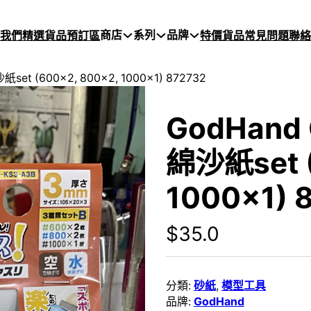
商店
系列
品牌
於我們
精選貨品
預訂區
特價貨品
常見問題
聯絡
et (600×2, 800×2, 1000×1) 872732
GodHand
綿沙紙set (
1000×1) 
$
35.0
分類:
砂紙
,
模型工具
品牌:
GodHand