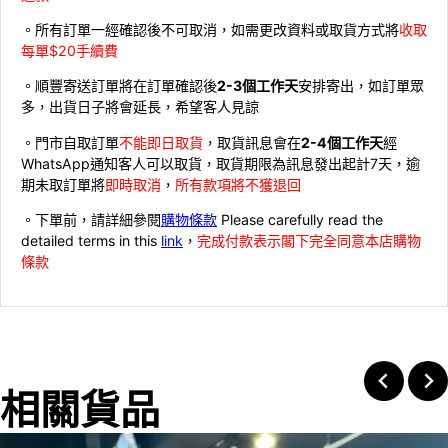
。所有訂單一經確認後不可取消，如需更改資料或取貨方式將
收取
每單$20手續費
。順豐寄送訂單將在訂單確認後
2-3個工作天
安排寄出，如訂單眾
多，出貨日子將會延長，希望客人見諒
。門市自取訂單
不能即日取貨
，取貨訊息會在
2-4個工作天
經
WhatsApp通知客人可以取貨，取貨期限為訊息發出起計7天，逾
期未取訂單將
即時取消
，
所有款項將不獲退回
。下單前，請詳細參閱
購物條款
Please carefully read the
detailed terms in this
link
，
完成付款表示閣下完全同意本店購物
條款
相關貨品