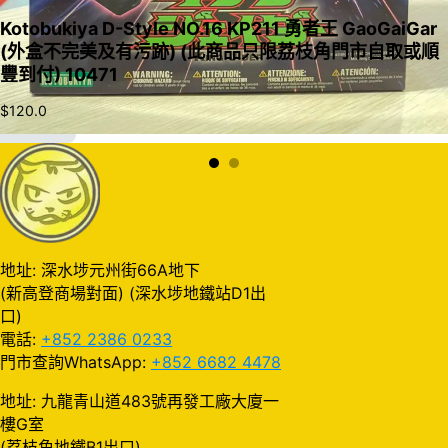
Kotobukiya D-Style NO.16 KP211 勇者王 GaoGaiGar
(外盒不完美及有污跡) (此商品只限荔枝角門市自取或順
豐到付) 10471
$
120.0
加入購物車
地址: 深水埗元州街66A地下
(新高登商場對面) (深水埗地鐵站D1出
口)
電話:
+852 2386 0233
門市查詢WhatsApp:
+852 6682 4478
地址: 九龍青山道483號再發工廠大廈一
樓G室
(荔枝角地鐵B1出口)