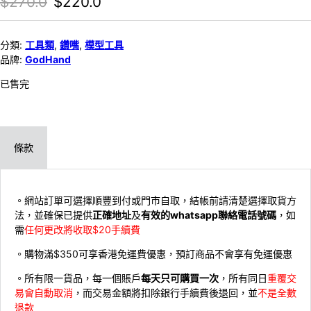
Original price was: $270.0.
Current price is: $220.0.
$
270.0
$
220.0
分類:
工具類
,
鑽嘴
,
模型工具
品牌:
GodHand
已售完
條款
。網站訂單可選擇順豐到付或門市自取，結帳前請清楚選擇取貨方
法，並確保已提供
正確地址
及
有效的whatsapp聯絡電話號碼
，如
需
任何更改將收取$20手續費
。購物滿$350可享香港免運費優惠，預訂商品不會享有免運優惠
。所有限一貨品，每一個賬戶
每天只可購買一次
，所有同日
重覆交
易會自動取消
，而交易金額將扣除銀行手續費後退回，並
不是全數
退款