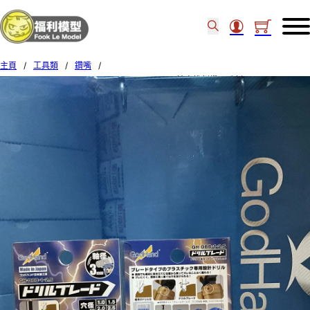
主頁
/
工具類
/
鑽嘴
/
Godhand GH-DBB-1-2.5 Drill Blade (Set of 5) 精密推削鑽刀雕刻刀