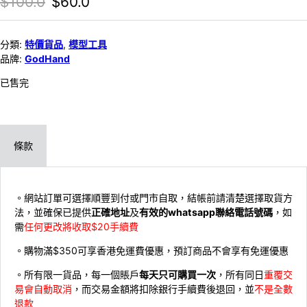
Original price was: $100.0.
Current price is: $60.0.
$
100.0
$
60.0
分類:
特價貨品
,
模型工具
品牌:
GodHand
已售完
條款
。網站訂單可選擇順豐到付或門市自取，結帳前請清楚選擇取貨方
法，並確保已提供
正確地址
及
有效的whatsapp聯絡電話號碼
，如
需
任何更改將收取$20手續費
。購物滿$350可享香港免運費優惠，預訂商品不會享有免運優惠
。所有限一貨品，每一個賬戶
每天只可購買一次
，所有同日
重覆交
易會自動取消
，而交易金額將扣除銀行手續費後退回，並
不是全數
退款