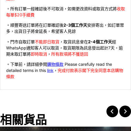
。所有訂單一經確認後不可取消，如需更改資料或取貨方式將
收取
每單$20手續費
。順豐寄送訂單將在訂單確認後
2-3個工作天
安排寄出，如訂單眾
多，出貨日子將會延長，希望客人見諒
。門市自取訂單
不能即日取貨
，取貨訊息會在
2-4個工作天
經
WhatsApp通知客人可以取貨，取貨期限為訊息發出起計7天，逾
期未取訂單將
即時取消
，
所有款項將不獲退回
。下單前，請詳細參閱
購物條款
Please carefully read the
detailed terms in this
link
，
完成付款表示閣下完全同意本店購物
條款
相關貨品