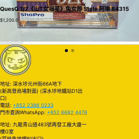
QuesQ 1/7《山T女福星》兔女郎 Style 阿琳 84315
$
1,200.0
加入購物車
地址: 深水埗元州街66A地下
(新高登商場對面) (深水埗地鐵站D1出
口)
電話:
+852 2386 0233
門市查詢WhatsApp:
+852 6682 4478
地址: 九龍青山道483號再發工廠大廈一
樓G室
(荔枝角地鐵B1出口)