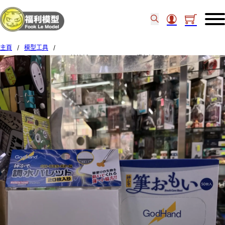
主頁
/
模型工具
/
GODHAND GH-BRS-FW 抹筆紙+GH-BRS-KP-N 調色紙 Set 87423+87451