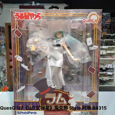
QuesQ 1/7《山T女福星》兔女郎 Style 阿琳 84315