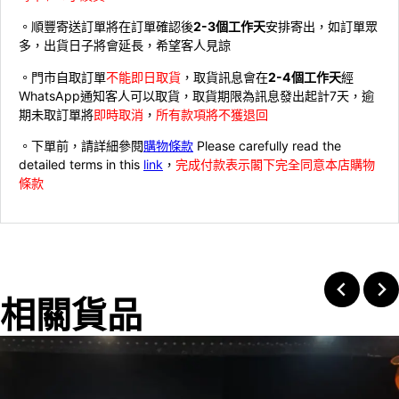
。順豐寄送訂單將在訂單確認後
2-3個工作天
安排寄出，如訂單眾
多，出貨日子將會延長，希望客人見諒
。門市自取訂單
不能即日取貨
，取貨訊息會在
2-4個工作天
經
WhatsApp通知客人可以取貨，取貨期限為訊息發出起計7天，逾
期未取訂單將
即時取消
，
所有款項將不獲退回
。下單前，請詳細參閱
購物條款
Please carefully read the
detailed terms in this
link
，
完成付款表示閣下完全同意本店購物
條款
相關貨品