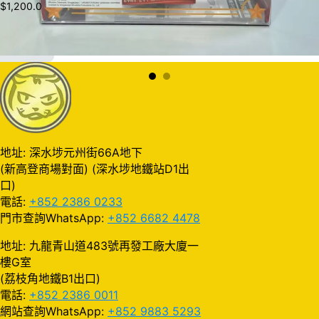
$
1,200.0
加入購物車
地址: 深水埗元州街66A地下
(新高登商場對面) (深水埗地鐵站D1出
口)
電話:
+852 2386 0233
門市查詢WhatsApp:
+852 6682 4478
地址: 九龍青山道483號再發工廠大廈一
樓G室
(荔枝角地鐵B1出口)
電話:
+852 2386 0011
網站查詢WhatsApp:
+852 9883 5293