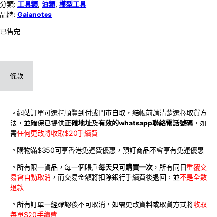
分類:
工具類
,
油類
,
模型工具
品牌:
Gaianotes
已售完
條款
。網站訂單可選擇順豐到付或門市自取，結帳前請清楚選擇取貨方
法，並確保已提供
正確地址
及
有效的whatsapp聯絡電話號碼
，如
需
任何更改將收取$20手續費
。購物滿$350可享香港免運費優惠，預訂商品不會享有免運優惠
。所有限一貨品，每一個賬戶
每天只可購買一次
，所有同日
重覆交
易會自動取消
，而交易金額將扣除銀行手續費後退回，並
不是全數
退款
。所有訂單一經確認後不可取消，如需更改資料或取貨方式將
收取
每單$20手續費