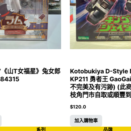
1/7《山T女福星》兔女郎
Kotobukiya D-Style 
 84315
KP211 勇者王 GaoGa
不完美及有污跡) (此
枝角門市自取或順豐到付)
$
120.0
加入購物車
系列
品牌