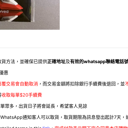
取貨方法，並確保已提供
正確地址
及
有效的whatsapp聯絡電話
優惠
重覆交易會自動取消
，而交易金額將扣除銀行手續費後退回，並
將
收取每單$20手續費
訂單眾多，出貨日子將會延長，希望客人見諒
WhatsApp通知客人可以取貨，取貨期限為訊息發出起計7天