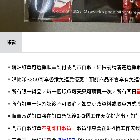
條款
。網站訂單可選擇順豐到付或門市自取，結帳前請清楚選擇
。購物滿$350可享香港免運費優惠，預訂商品不會享有免運
。所有限一貨品，每一個賬戶
每天只可購買一次
，所有同日
。所有訂單一經確認後不可取消，如需更改資料或取貨方式
。順豐寄送訂單將在訂單確認後
2-3個工作天
安排寄出，如
。門市自取訂單
不能即日取貨
，取貨訊息會在
2-4個工作天
經