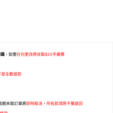
號碼
，如需
任何更改將收取$20手續費
不是全數退款
，逾期未取訂單將
即時取消
，
所有款項將不獲退回