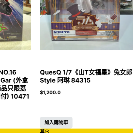
NO.16
QuesQ 1/7《山T女福星》兔女郎
iGar (外盒
Style 阿琳 84315
商品只限荔
$
1,200.0
 10471
加入購物車
其它