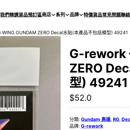
商店
系列
品牌
於我們
精選貨品
預訂區
特價貨品
常見問題
聯絡
 RG WING GUNDAM ZERO Decal水貼(本產品不包括模型) 49241
G-rework
ZERO D
型) 49241
$
52.0
分類:
Gundam 高達
,
RG
,
De
品牌:
G-rework