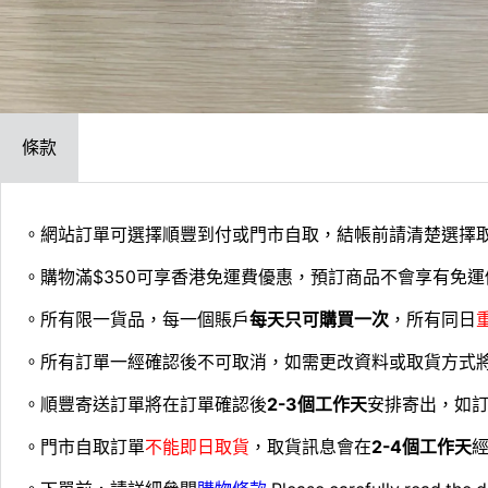
條款
。網站訂單可選擇順豐到付或門市自取，結帳前請清楚選擇
。購物滿$350可享香港免運費優惠，預訂商品不會享有免運
。所有限一貨品，每一個賬戶
每天只可購買一次
，所有同日
。所有訂單一經確認後不可取消，如需更改資料或取貨方式
。順豐寄送訂單將在訂單確認後
2-3個工作天
安排寄出，如
。門市自取訂單
不能即日取貨
，取貨訊息會在
2-4個工作天
經