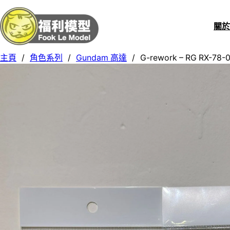
關
主頁
/
角色系列
/
Gundam 高達
/
G-rework – RG RX-