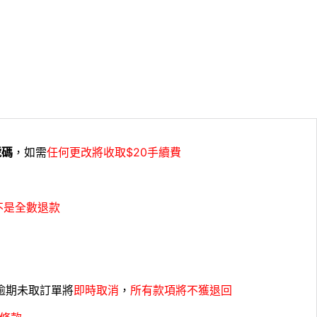
號碼
，如需
任何更改將收取$20手續費
不是全數退款
，逾期未取訂單將
即時取消
，
所有款項將不獲退回