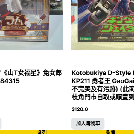
1/7《山T女福星》兔女郎
Kotobukiya D-Style 
 84315
KP211 勇者王 GaoGa
不完美及有污跡) (此
枝角門市自取或順豐到付)
$
120.0
加入購物車
系列
品牌