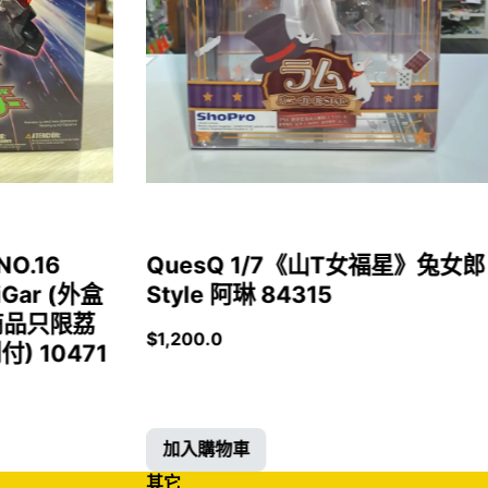
NO.16
QuesQ 1/7《山T女福星》兔女郎
iGar (外盒
Style 阿琳 84315
商品只限荔
$
1,200.0
 10471
加入購物車
其它