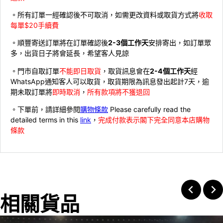
。所有訂單一經確認後不可取消，如需更改資料或取貨方式將
收取
每單$20手續費
。順豐寄送訂單將在訂單確認後
2-3個工作天
安排寄出，如訂單眾
多，出貨日子將會延長，希望客人見諒
。門市自取訂單
不能即日取貨
，取貨訊息會在
2-4個工作天
經
WhatsApp通知客人可以取貨，取貨期限為訊息發出起計7天，逾
期未取訂單將
即時取消
，
所有款項將不獲退回
。下單前，請詳細參閱
購物條款
Please carefully read the
detailed terms in this
link
，
完成付款表示閣下完全同意本店購物
條款
相關貨品