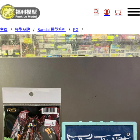
主頁
/
模型品牌
/
Bandai 模型系列
/
RG
/
G-rework RG GUNDAM EYPON EW DECAL 水貼 (本產品不包括模型) 491526