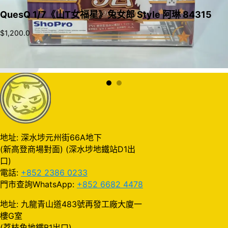
QuesQ 1/7《山T女福星》兔女郎 Style 阿琳 84315
$
1,200.0
加入購物車
地址: 深水埗元州街66A地下
(新高登商場對面) (深水埗地鐵站D1出
口)
電話:
+852 2386 0233
門市查詢WhatsApp:
+852 6682 4478
地址: 九龍青山道483號再發工廠大廈一
樓G室
(荔枝角地鐵B1出口)