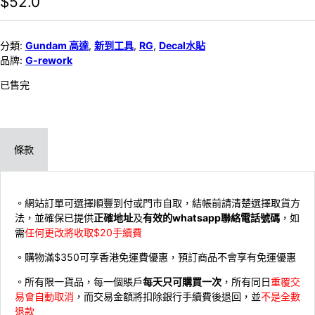
$
52.0
分類:
Gundam 高達
,
新到工具
,
RG
,
Decal水貼
品牌:
G-rework
已售完
條款
。網站訂單可選擇順豐到付或門市自取，結帳前請清楚選擇取貨方
法，並確保已提供
正確地址
及
有效的whatsapp聯絡電話號碼
，如
需
任何更改將收取$20手續費
。購物滿$350可享香港免運費優惠，預訂商品不會享有免運優惠
。所有限一貨品，每一個賬戶
每天只可購買一次
，所有同日
重覆交
易會自動取消
，而交易金額將扣除銀行手續費後退回，並
不是全數
退款