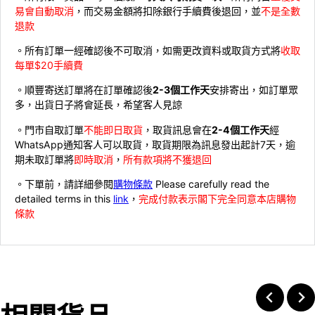
易會自動取消
，而交易金額將扣除銀行手續費後退回，並
不是全數
退款
。所有訂單一經確認後不可取消，如需更改資料或取貨方式將
收取
每單$20手續費
。順豐寄送訂單將在訂單確認後
2-3個工作天
安排寄出，如訂單眾
多，出貨日子將會延長，希望客人見諒
。門市自取訂單
不能即日取貨
，取貨訊息會在
2-4個工作天
經
WhatsApp通知客人可以取貨，取貨期限為訊息發出起計7天，逾
期未取訂單將
即時取消
，
所有款項將不獲退回
。下單前，請詳細參閱
購物條款
Please carefully read the
detailed terms in this
link
，
完成付款表示閣下完全同意本店購物
條款