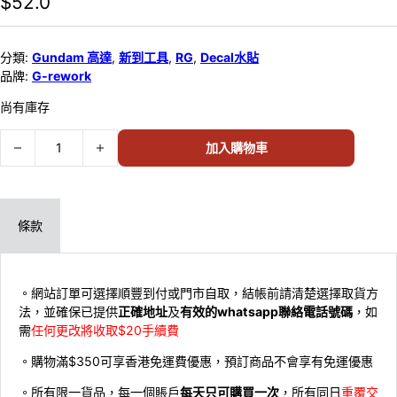
$
52.0
分類:
Gundam 高達
,
新到工具
,
RG
,
Decal水貼
品牌:
G-rework
尚有庫存
G-rework – RG GOD GUNDAM Decal水貼(本產品不包括模型) 49042
加入購物車
條款
。網站訂單可選擇順豐到付或門市自取，結帳前請清楚選擇取貨方
法，並確保已提供
正確地址
及
有效的whatsapp聯絡電話號碼
，如
需
任何更改將收取$20手續費
。購物滿$350可享香港免運費優惠，預訂商品不會享有免運優惠
。所有限一貨品，每一個賬戶
每天只可購買一次
，所有同日
重覆交