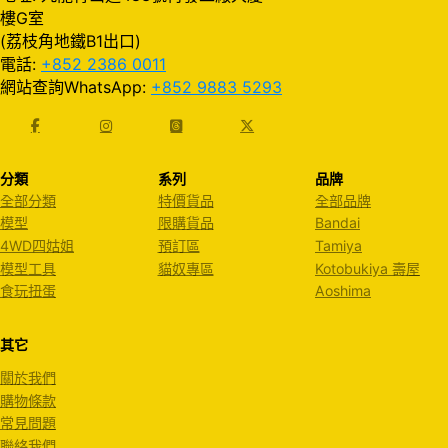
樓G室
(荔枝角地鐵B1出口)
電話:
+852 2386 0011
網站查詢WhatsApp:
+852 9883 5293
分類
系列
品牌
全部分類
特價貨品
全部品牌
模型
限購貨品
Bandai
4WD四姑姐
預訂區
Tamiya
模型工具
貓奴專區
Kotobukiya 壽屋
食玩扭蛋
Aoshima
其它
關於我們
購物條款
常見問題
聯絡我們