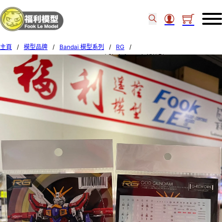
主頁
/
模型品牌
/
Bandai 模型系列
/
RG
/
G-rework – RG GOD GUNDAM Decal水貼(本產品不包括模型) 490420