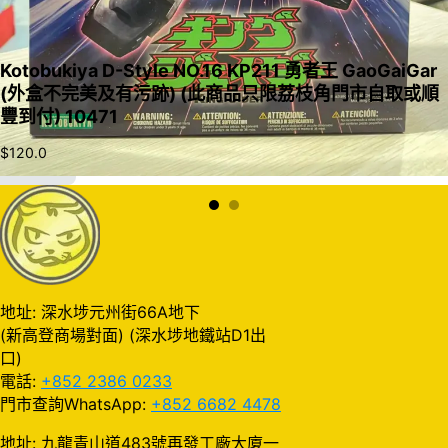
Kotobukiya D-Style NO.16 KP211 勇者王 GaoGaiGar
(外盒不完美及有污跡) (此商品只限荔枝角門市自取或順
豐到付) 10471
$
120.0
加入購物車
地址: 深水埗元州街66A地下
(新高登商場對面) (深水埗地鐵站D1出
口)
電話:
+852 2386 0233
門市查詢WhatsApp:
+852 6682 4478
地址: 九龍青山道483號再發工廠大廈一