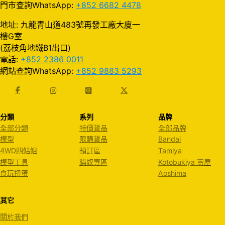
門市查詢WhatsApp:
+852 6682 4478
地址: 九龍青山道483號再發工廠大廈一
樓G室
(荔枝角地鐵B1出口)
電話:
+852 2386 0011
網站查詢WhatsApp:
+852 9883 5293
分類
系列
品牌
全部分類
特價貨品
全部品牌
模型
限購貨品
Bandai
4WD四姑姐
預訂區
Tamiya
模型工具
貓奴專區
Kotobukiya 壽屋
食玩扭蛋
Aoshima
其它
關於我們