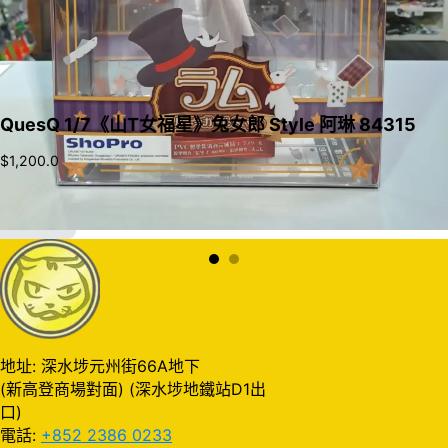
QuesQ 1/7《山T女福星》兔女郎 Style 阿琳 84315
$
1,200.0
加入購物車
地址: 深水埗元州街66A地下
(新高登商場對面) (深水埗地鐵站D1出
口)
電話:
+852 2386 0233