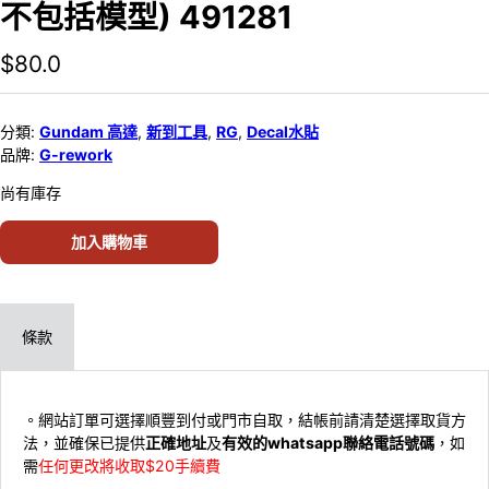
不包括模型) 491281
$
80.0
分類:
Gundam 高達
,
新到工具
,
RG
,
Decal水貼
品牌:
G-rework
尚有庫存
加入購物車
條款
。網站訂單可選擇順豐到付或門市自取，結帳前請清楚選擇取貨方
法，並確保已提供
正確地址
及
有效的whatsapp聯絡電話號碼
，如
需
任何更改將收取$20手續費