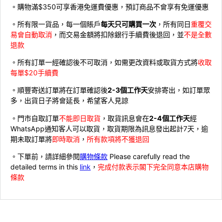
。購物滿$350可享香港免運費優惠，預訂商品不會享有免運優惠
。所有限一貨品，每一個賬戶
每天只可購買一次
，所有同日
重覆交
易會自動取消
，而交易金額將扣除銀行手續費後退回，並
不是全數
退款
。所有訂單一經確認後不可取消，如需更改資料或取貨方式將
收取
每單$20手續費
。順豐寄送訂單將在訂單確認後
2-3個工作天
安排寄出，如訂單眾
多，出貨日子將會延長，希望客人見諒
。門市自取訂單
不能即日取貨
，取貨訊息會在
2-4個工作天
經
WhatsApp通知客人可以取貨，取貨期限為訊息發出起計7天，逾
期未取訂單將
即時取消
，
所有款項將不獲退回
。下單前，請詳細參閱
購物條款
Please carefully read the
detailed terms in this
link
，
完成付款表示閣下完全同意本店購物
條款