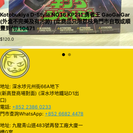
Kotobukiya D-Style NO.16 KP211 勇者王 GaoGaiGar
(外盒不完美及有污跡) (此商品只限荔枝角門市自取或順
豐到付) 10471
$
120.0
加入購物車
地址: 深水埗元州街66A地下
(新高登商場對面) (深水埗地鐵站D1出
口)
電話:
+852 2386 0233
門市查詢WhatsApp:
+852 6682 4478
地址: 九龍青山道483號再發工廠大廈一
樓G室