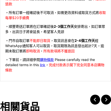
退款
。所有訂單一經確認後不可取消，如需更改資料或取貨方式將
收取
每單$20手續費
。順豐寄送訂單將在訂單確認後
2-3個工作天
安排寄出，如訂單眾
多，出貨日子將會延長，希望客人見諒
。門市自取訂單
不能即日取貨
，取貨訊息會在
2-4個工作天
經
WhatsApp通知客人可以取貨，取貨期限為訊息發出起計7天，逾
期未取訂單將
即時取消
，
所有款項將不獲退回
。下單前，請詳細參閱
購物條款
Please carefully read the
detailed terms in this
link
，
完成付款表示閣下完全同意本店購物
條款
相關貨品