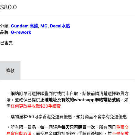
$
80.0
分類:
Gundam 高達
,
MG
,
Decal水貼
品牌:
G-rework
已售完
條款
。網站訂單可選擇順豐到付或門市自取，結帳前請清楚選擇取貨方
法，並確保已提供
正確地址
及
有效的whatsapp聯絡電話號碼
，如
需
任何更改將收取$20手續費
。購物滿$350可享香港免運費優惠，預訂商品不會享有免運優惠
。所有限一貨品，每一個賬戶
每天只可購買一次
，所有同日
重覆交
易會自動取消
，而交易金額將扣除銀行手續費後退回，並
不是全數