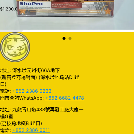
$
1,200.0
加入購物車
地址: 深水埗元州街66A地下
(新高登商場對面) (深水埗地鐵站D1出
口)
電話:
+852 2386 0233
門市查詢WhatsApp:
+852 6682 4478
地址: 九龍青山道483號再發工廠大廈一
樓G室
(荔枝角地鐵B1出口)
電話:
+852 2386 0011