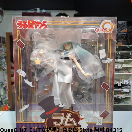
QuesQ 1/7《山T女福星》兔女郎 Style 阿琳 84315