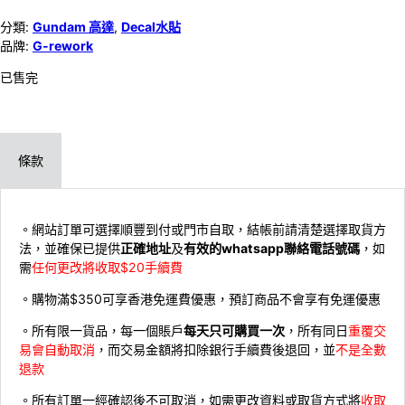
分類:
Gundam 高達
,
Decal水貼
品牌:
G-rework
已售完
條款
。網站訂單可選擇順豐到付或門市自取，結帳前請清楚選擇取貨方
法，並確保已提供
正確地址
及
有效的whatsapp聯絡電話號碼
，如
需
任何更改將收取$20手續費
。購物滿$350可享香港免運費優惠，預訂商品不會享有免運優惠
。所有限一貨品，每一個賬戶
每天只可購買一次
，所有同日
重覆交
易會自動取消
，而交易金額將扣除銀行手續費後退回，並
不是全數
退款
。所有訂單一經確認後不可取消，如需更改資料或取貨方式將
收取