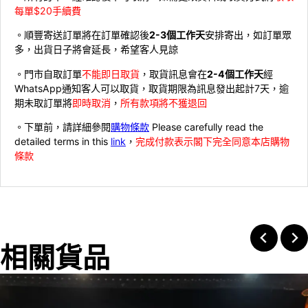
每單$20手續費
。順豐寄送訂單將在訂單確認後
2-3個工作天
安排寄出，如訂單眾
多，出貨日子將會延長，希望客人見諒
。門市自取訂單
不能即日取貨
，取貨訊息會在
2-4個工作天
經
WhatsApp通知客人可以取貨，取貨期限為訊息發出起計7天，逾
期未取訂單將
即時取消
，
所有款項將不獲退回
。下單前，請詳細參閱
購物條款
Please carefully read the
detailed terms in this
link
，
完成付款表示閣下完全同意本店購物
條款
相關貨品