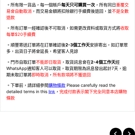
。所有限一貨品，每一個賬戶
每天只可購買一次
，所有同日
重覆交
易會自動取消
，而交易金額將扣除銀行手續費後退回，並
不是全數
退款
。所有訂單一經確認後不可取消，如需更改資料或取貨方式將
收取
每單$20手續費
。順豐寄送訂單將在訂單確認後
2-3個工作天
安排寄出，如訂單眾
多，出貨日子將會延長，希望客人見諒
。門市自取訂單
不能即日取貨
，取貨訊息會在
2-4個工作天
經
WhatsApp通知客人可以取貨，取貨期限為訊息發出起計7天，逾
期未取訂單將
即時取消
，
所有款項將不獲退回
。下單前，請詳細參閱
購物條款
Please carefully read the
detailed terms in this
link
，
完成付款表示閣下完全同意本店購物
條款