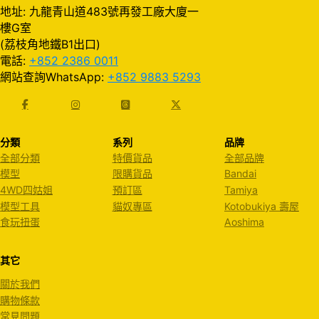
地址: 九龍青山道483號再發工廠大廈一
樓G室
(荔枝角地鐵B1出口)
電話:
+852 2386 0011
網站查詢WhatsApp:
+852 9883 5293
分類
系列
品牌
全部分類
特價貨品
全部品牌
模型
限購貨品
Bandai
4WD四姑姐
預訂區
Tamiya
模型工具
貓奴專區
Kotobukiya 壽屋
食玩扭蛋
Aoshima
其它
關於我們
購物條款
常見問題