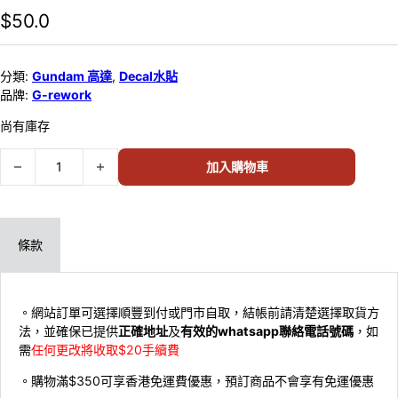
$
50.0
分類:
Gundam 高達
,
Decal水貼
品牌:
G-rework
尚有庫存
G-rework – HG SEED FREEDOM ZGMF-MM07 Z'GOK Decal水
加入購物車
條款
。網站訂單可選擇順豐到付或門市自取，結帳前請清楚選擇取貨方
法，並確保已提供
正確地址
及
有效的whatsapp聯絡電話號碼
，如
需
任何更改將收取$20手續費
。購物滿$350可享香港免運費優惠，預訂商品不會享有免運優惠