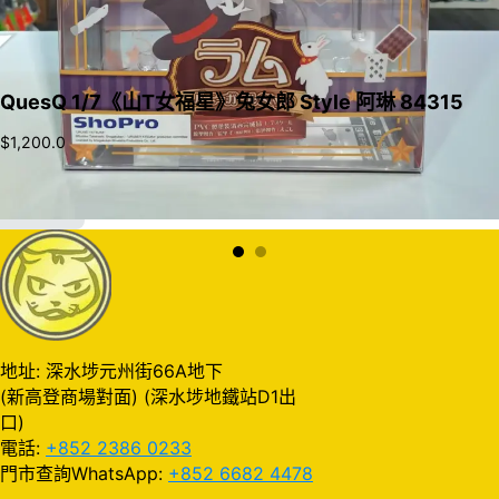
QuesQ 1/7《山T女福星》兔女郎 Style 阿琳 84315
$
1,200.0
加入購物車
地址: 深水埗元州街66A地下
(新高登商場對面) (深水埗地鐵站D1出
口)
電話:
+852 2386 0233
門市查詢WhatsApp:
+852 6682 4478