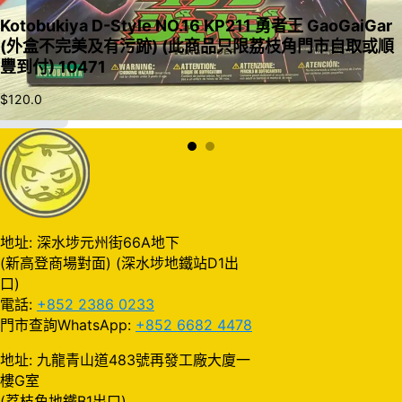
Kotobukiya D-Style NO.16 KP211 勇者王 GaoGaiGar
(外盒不完美及有污跡) (此商品只限荔枝角門市自取或順
豐到付) 10471
$
120.0
加入購物車
地址: 深水埗元州街66A地下
(新高登商場對面) (深水埗地鐵站D1出
口)
電話:
+852 2386 0233
門市查詢WhatsApp:
+852 6682 4478
地址: 九龍青山道483號再發工廠大廈一
樓G室
(荔枝角地鐵B1出口)