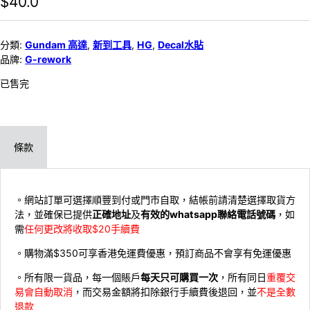
$
40.0
分類:
Gundam 高達
,
新到工具
,
HG
,
Decal水貼
品牌:
G-rework
已售完
條款
。網站訂單可選擇順豐到付或門市自取，結帳前請清楚選擇取貨方
法，並確保已提供
正確地址
及
有效的whatsapp聯絡電話號碼
，如
需
任何更改將收取$20手續費
。購物滿$350可享香港免運費優惠，預訂商品不會享有免運優惠
。所有限一貨品，每一個賬戶
每天只可購買一次
，所有同日
重覆交
易會自動取消
，而交易金額將扣除銀行手續費後退回，並
不是全數
退款