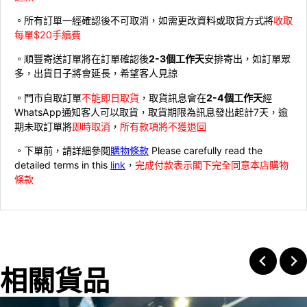
。所有訂單一經確認後不可取消，如需更改資料或取貨方式將
收取
每單$20手續費
。順豐寄送訂單將在訂單確認後
2-3個工作天
安排寄出，如訂單眾
多，出貨日子將會延長，希望客人見諒
。門市自取訂單
不能即日取貨
，取貨訊息會在
2-4個工作天
經
WhatsApp通知客人可以取貨，取貨期限為訊息發出起計7天，逾
期未取訂單將
即時取消
，
所有款項將不獲退回
。下單前，請詳細參閱
購物條款
Please carefully read the
detailed terms in this
link
，
完成付款表示閣下完全同意本店購物
條款
相關貨品