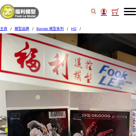
主頁
/
模型品牌
/
Bandai 模型系列
/
HG
/
G-rework – HG GQuuuuuuX GELGOOG Decal水貼(本產品不包括模型) 492257