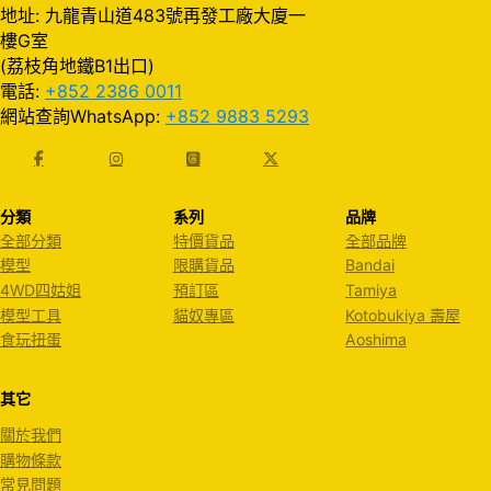
地址: 九龍青山道483號再發工廠大廈一
樓G室
(荔枝角地鐵B1出口)
電話:
+852 2386 0011
網站查詢WhatsApp:
+852 9883 5293
分類
系列
品牌
全部分類
特價貨品
全部品牌
模型
限購貨品
Bandai
4WD四姑姐
預訂區
Tamiya
模型工具
貓奴專區
Kotobukiya 壽屋
食玩扭蛋
Aoshima
其它
關於我們
購物條款
常見問題