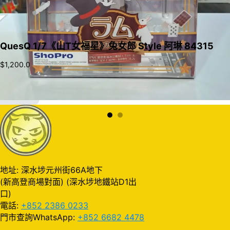
QuesQ 1/7《山T女福星》兔女郎 Style 阿琳 84315
$
1,200.0
加入購物車
地址: 深水埗元州街66A地下
(新高登商場對面) (深水埗地鐵站D1出
口)
電話:
+852 2386 0233
門市查詢WhatsApp:
+852 6682 4478