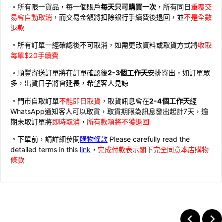
。所有限一貨品，每一個賬戶
每天只可購買一次
，所有同日
重覆交
易會自動取消
，而交易金額將扣除銀行手續費後退回，並
不是全數
退款
。所有訂單一經確認後不可取消，如需更改資料或取貨方式將
收取
每單$20手續費
。順豐寄送訂單將在訂單確認後
2-3個工作天
安排寄出，如訂單眾
多，出貨日子將會延長，希望客人見諒
。門市自取訂單
不能即日取貨
，取貨訊息會在
2-4個工作天
經
WhatsApp通知客人可以取貨，取貨期限為訊息發出起計7天，逾
期未取訂單將
即時取消
，
所有款項將不獲退回
。下單前，請詳細參閱
購物條款
Please carefully read the
detailed terms in this
link
，
完成付款表示閣下完全同意本店購物
條款