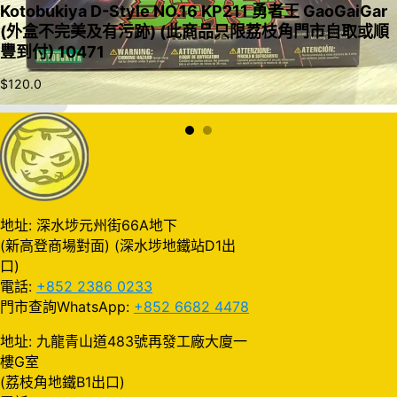
Kotobukiya D-Style NO.16 KP211 勇者王 GaoGaiGar
(外盒不完美及有污跡) (此商品只限荔枝角門市自取或順
豐到付) 10471
$
120.0
加入購物車
地址: 深水埗元州街66A地下
(新高登商場對面) (深水埗地鐵站D1出
口)
電話:
+852 2386 0233
門市查詢WhatsApp:
+852 6682 4478
地址: 九龍青山道483號再發工廠大廈一
樓G室
(荔枝角地鐵B1出口)