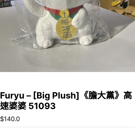
Furyu – [Big Plush]《膽大黨》高
速婆婆 51093
$
140.0