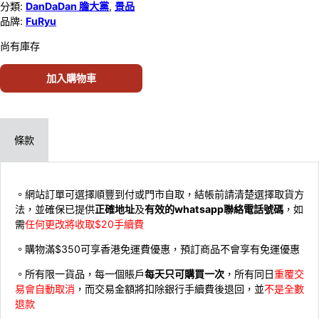
分類:
DanDaDan 膽大黨
,
景品
品牌:
FuRyu
尚有庫存
加入購物車
條款
。網站訂單可選擇順豐到付或門市自取，結帳前請清楚選擇取貨方
法，並確保已提供
正確地址
及
有效的whatsapp聯絡電話號碼
，如
需
任何更改將收取$20手續費
。購物滿$350可享香港免運費優惠，預訂商品不會享有免運優惠
。所有限一貨品，每一個賬戶
每天只可購買一次
，所有同日
重覆交
易會自動取消
，而交易金額將扣除銀行手續費後退回，並
不是全數
退款