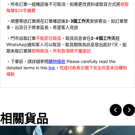
。所有訂單一經確認後不可取消，如需更改資料或取貨方式將
收取
每單$20手續費
。順豐寄送訂單將在訂單確認後
2-3個工作天
安排寄出，如訂單眾
多，出貨日子將會延長，希望客人見諒
。門市自取訂單
不能即日取貨
，取貨訊息會在
2-4個工作天
經
WhatsApp通知客人可以取貨，取貨期限為訊息發出起計7天，逾
期未取訂單將
即時取消
，
所有款項將不獲退回
。下單前，請詳細參閱
購物條款
Please carefully read the
detailed terms in this
link
，
完成付款表示閣下完全同意本店購物
條款
相關貨品