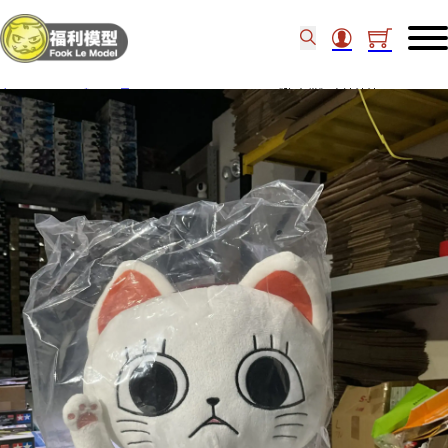
主頁
/
Figure類
/
景品
/
Furyu – [Big Plush]《膽大黨》高速婆婆 51093