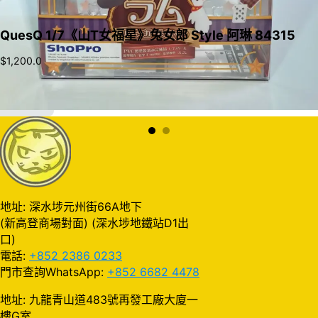
QuesQ 1/7《山T女福星》兔女郎 Style 阿琳 84315
$
1,200.0
加入購物車
地址: 深水埗元州街66A地下
(新高登商場對面) (深水埗地鐵站D1出
口)
電話:
+852 2386 0233
門市查詢WhatsApp:
+852 6682 4478
地址: 九龍青山道483號再發工廠大廈一
樓G室