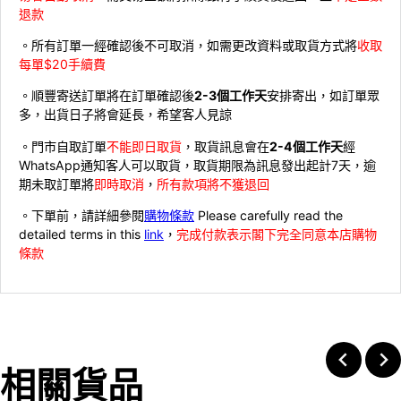
退款
。所有訂單一經確認後不可取消，如需更改資料或取貨方式將
收取
每單$20手續費
。順豐寄送訂單將在訂單確認後
2-3個工作天
安排寄出，如訂單眾
多，出貨日子將會延長，希望客人見諒
。門市自取訂單
不能即日取貨
，取貨訊息會在
2-4個工作天
經
WhatsApp通知客人可以取貨，取貨期限為訊息發出起計7天，逾
期未取訂單將
即時取消
，
所有款項將不獲退回
。下單前，請詳細參閱
購物條款
Please carefully read the
detailed terms in this
link
，
完成付款表示閣下完全同意本店購物
條款
相關貨品