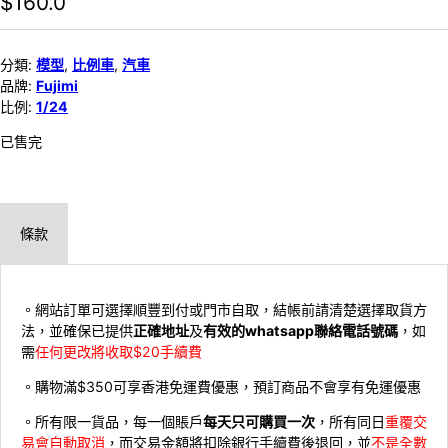
$
160.0
分類:
模型
,
比例車
,
汽車
品牌:
Fujimi
比例:
1/24
已售完
條款
。網站訂單可選擇順豐到付或門市自取，結帳前請清楚選擇取貨方
法，並確保已提供
正確地址
及
有效的whatsapp聯絡電話號碼
，如
需
任何更改將收取$20手續費
。購物滿$350可享香港免運費優惠，預訂商品不會享有免運優惠
。所有限一貨品，每一個賬戶
每天只可購買一次
，所有同日
重覆交
易會自動取消
，而交易金額將扣除銀行手續費後退回，並
不是全數