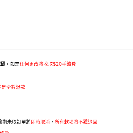
號碼
，如需
任何更改將收取$20手續費
不是全數退款
，逾期未取訂單將
即時取消
，
所有款項將不獲退回