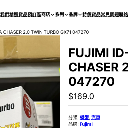
商店
系列
品牌
於我們
精選貨品
預訂區
特價貨品
常見問題
聯絡
TA CHASER 2.0 TWIN TURBO GX71 047270
FUJIMI ID
CHASER 2
047270
$
169.0
分類:
模型
,
汽車
品牌:
Fujimi