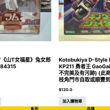
1/7《山T女福星》兔女郎
Kotobukiya D-Style 
 84315
KP211 勇者王 GaoGa
不完美及有污跡) (此
枝角門市自取或順豐到付)
$
120.0
加入購物車
系列
品牌