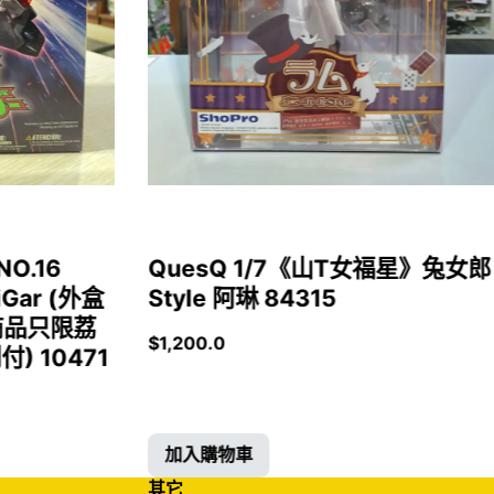
NO.16
QuesQ 1/7《山T女福星》兔女郎
iGar (外盒
Style 阿琳 84315
商品只限荔
$
1,200.0
 10471
加入購物車
其它