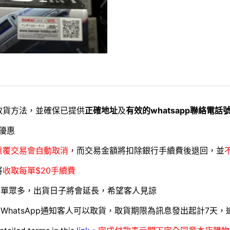
取貨方法，並確保已提供
正確地址
及
有效的whatsapp聯絡電話
優惠
重覆交易會自動取消
，而交易金額將扣除銀行手續費後退回，並
將
收取每單$20手續費
訂單眾多，出貨日子將會延長，希望客人見諒
WhatsApp通知客人可以取貨，取貨期限為訊息發出起計7天