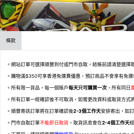
條款
。網站訂單可選擇順豐到付或門市自取，結帳前請清楚選擇
。購物滿$350可享香港免運費優惠，預訂商品不會享有免運
。所有限一貨品，每一個賬戶
每天只可購買一次
，所有同日
。所有訂單一經確認後不可取消，如需更改資料或取貨方式
。順豐寄送訂單將在訂單確認後
2-3個工作天
安排寄出，如
。門市自取訂單
不能即日取貨
，取貨訊息會在
2-4個工作天
經