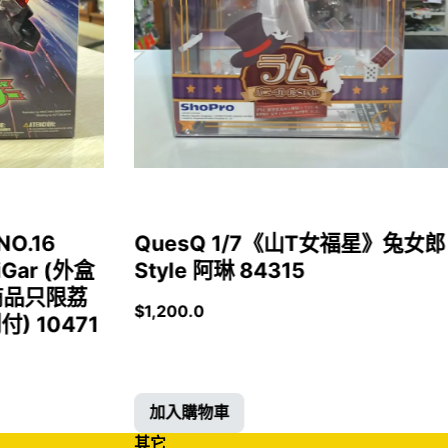
NO.16
QuesQ 1/7《山T女福星》兔女郎
iGar (外盒
Style 阿琳 84315
商品只限荔
$
1,200.0
 10471
加入購物車
其它