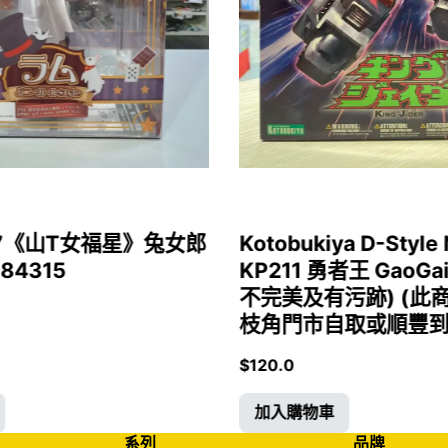
1/7《山T女福星》兔女郎
Kotobukiya D-Style 
 84315
KP211 勇者王 GaoGa
不完美及有污跡) (此
枝角門市自取或順豐到付)
$
120.0
加入購物車
系列
品牌