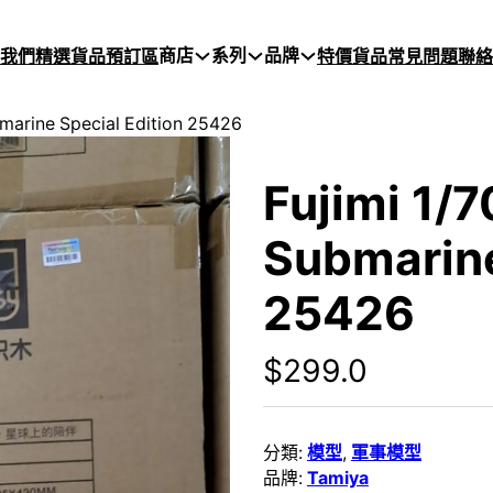
商店
系列
品牌
於我們
精選貨品
預訂區
特價貨品
常見問題
聯絡
marine Special Edition 25426
Fujimi 1/
Submarine
25426
$
299.0
分類:
模型
,
軍事模型
品牌:
Tamiya