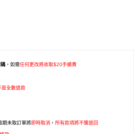
號碼
，如需
任何更改將收取$20手續費
不是全數退款
，逾期未取訂單將
即時取消
，
所有款項將不獲退回