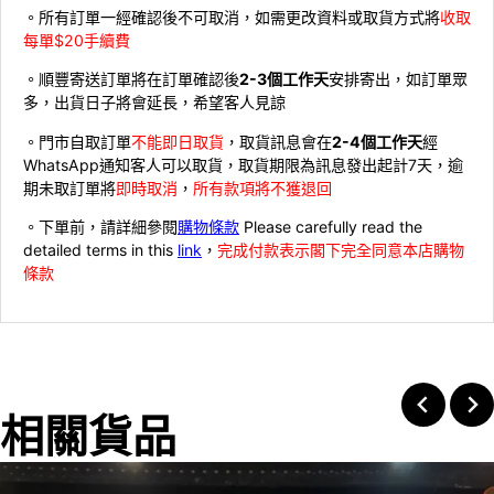
。所有訂單一經確認後不可取消，如需更改資料或取貨方式將
收取
每單$20手續費
。順豐寄送訂單將在訂單確認後
2-3個工作天
安排寄出，如訂單眾
多，出貨日子將會延長，希望客人見諒
。門市自取訂單
不能即日取貨
，取貨訊息會在
2-4個工作天
經
WhatsApp通知客人可以取貨，取貨期限為訊息發出起計7天，逾
期未取訂單將
即時取消
，
所有款項將不獲退回
。下單前，請詳細參閱
購物條款
Please carefully read the
detailed terms in this
link
，
完成付款表示閣下完全同意本店購物
條款
相關貨品