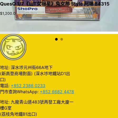
QuesQ 1/7《山T女福星》兔女郎 Style 阿琳 84315
$
1,200.0
加入購物車
地址: 深水埗元州街66A地下
(新高登商場對面) (深水埗地鐵站D1出
口)
電話:
+852 2386 0233
門市查詢WhatsApp:
+852 6682 4478
地址: 九龍青山道483號再發工廠大廈一
樓G室
(荔枝角地鐵B1出口)