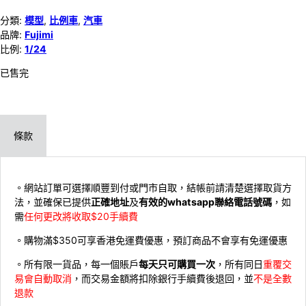
分類:
模型
,
比例車
,
汽車
品牌:
Fujimi
比例:
1/24
已售完
條款
。網站訂單可選擇順豐到付或門市自取，結帳前請清楚選擇取貨方
法，並確保已提供
正確地址
及
有效的whatsapp聯絡電話號碼
，如
需
任何更改將收取$20手續費
。購物滿$350可享香港免運費優惠，預訂商品不會享有免運優惠
。所有限一貨品，每一個賬戶
每天只可購買一次
，所有同日
重覆交
易會自動取消
，而交易金額將扣除銀行手續費後退回，並
不是全數
退款