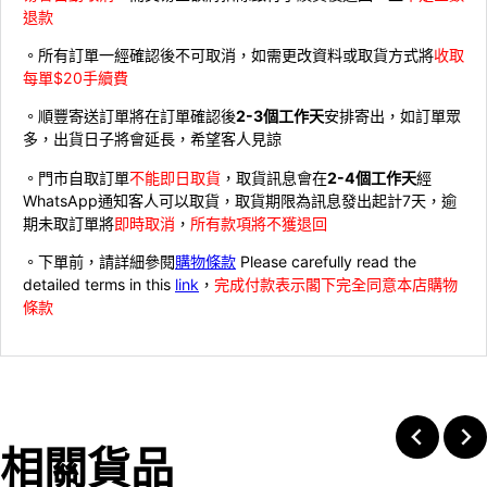
退款
。所有訂單一經確認後不可取消，如需更改資料或取貨方式將
收取
每單$20手續費
。順豐寄送訂單將在訂單確認後
2-3個工作天
安排寄出，如訂單眾
多，出貨日子將會延長，希望客人見諒
。門市自取訂單
不能即日取貨
，取貨訊息會在
2-4個工作天
經
WhatsApp通知客人可以取貨，取貨期限為訊息發出起計7天，逾
期未取訂單將
即時取消
，
所有款項將不獲退回
。下單前，請詳細參閱
購物條款
Please carefully read the
detailed terms in this
link
，
完成付款表示閣下完全同意本店購物
條款
相關貨品