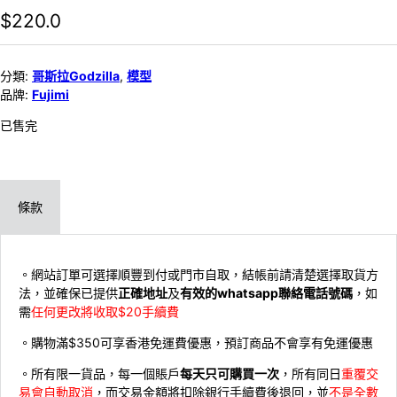
$
220.0
分類:
哥斯拉Godzilla
,
模型
品牌:
Fujimi
已售完
條款
。網站訂單可選擇順豐到付或門市自取，結帳前請清楚選擇取貨方
法，並確保已提供
正確地址
及
有效的whatsapp聯絡電話號碼
，如
需
任何更改將收取$20手續費
。購物滿$350可享香港免運費優惠，預訂商品不會享有免運優惠
。所有限一貨品，每一個賬戶
每天只可購買一次
，所有同日
重覆交
易會自動取消
，而交易金額將扣除銀行手續費後退回，並
不是全數