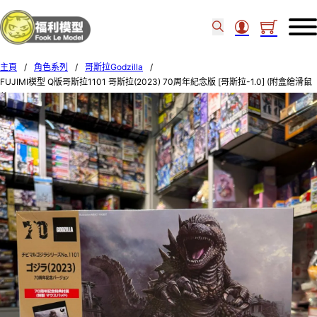
主頁
/
角色系列
/
哥斯拉Godzilla
/
FUJIMI模型 Q版哥斯拉1101 哥斯拉(2023) 70周年紀念版 [哥斯拉-1.0] (附盒繪滑鼠
墊) 17218