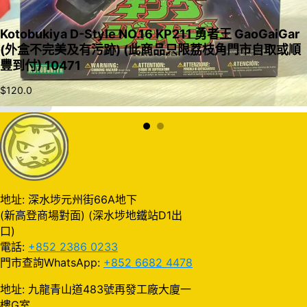
Kotobukiya D-Style NO.16 KP211 勇者王 GaoGaiGar
(外盒不完美及有污跡) (此商品只限荔枝角門市自取或順
豐到付) 10471
$
120.0
加入購物車
地址: 深水埗元州街66A地下
(新高登商場對面) (深水埗地鐵站D1出
口)
電話:
+852 2386 0233
門市查詢WhatsApp:
+852 6682 4478
地址: 九龍青山道483號再發工廠大廈一
樓G室