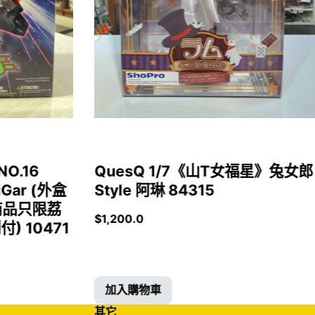
NO.16
QuesQ 1/7《山T女福星》兔女郎
iGar (外盒
Style 阿琳 84315
商品只限荔
$
1,200.0
 10471
加入購物車
其它