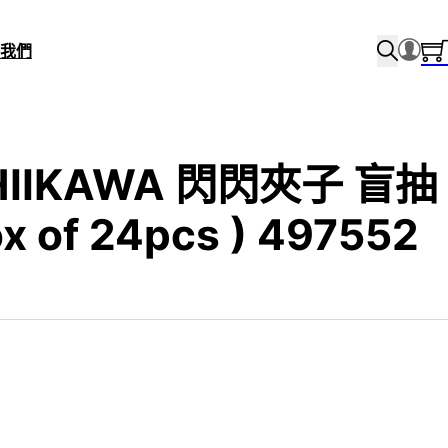
我們
HIIKAWA 閃閃夾子 盲抽
x of 24pcs ) 497552
 price was: $170.0.
rrent price is: $90.0.