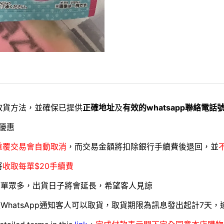
取貨方法，並確保已提供
正確地址
及
有效的whatsapp聯絡電話
優惠
重覆交易會自動取消
，而交易金額將扣除銀行手續費後退回，並
將
收取每單$20手續費
訂單眾多，出貨日子將會延長，希望客人見諒
WhatsApp通知客人可以取貨，取貨期限為訊息發出起計7天