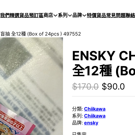
商店
系列
品牌
於我們
精選貨品
預訂區
特價貨品
常見問題
聯絡
抽 全12種 (Box of 24pcs ) 497552
ENSKY C
全12種 (Bo
Original
Cu
$
170.0
$
90.0
分類:
Chiikawa
系列:
Chiikawa
品牌:
ensky
已售完