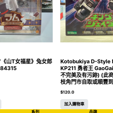
1/7《山T女福星》兔女郎
Kotobukiya D-Style 
 84315
KP211 勇者王 GaoGa
不完美及有污跡) (此
枝角門市自取或順豐到付)
$
120.0
加入購物車
系列
品牌