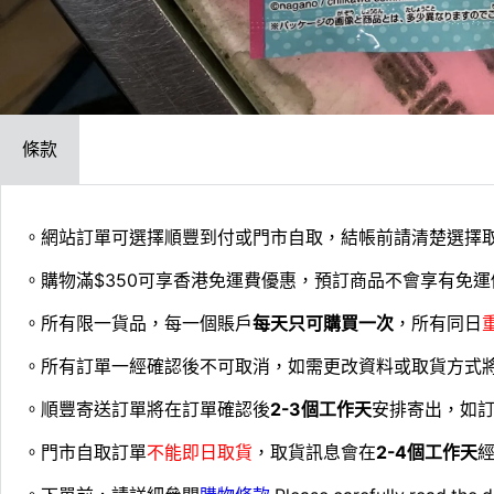
條款
。網站訂單可選擇順豐到付或門市自取，結帳前請清楚選擇
。購物滿$350可享香港免運費優惠，預訂商品不會享有免運
。所有限一貨品，每一個賬戶
每天只可購買一次
，所有同日
。所有訂單一經確認後不可取消，如需更改資料或取貨方式
。順豐寄送訂單將在訂單確認後
2-3個工作天
安排寄出，如
。門市自取訂單
不能即日取貨
，取貨訊息會在
2-4個工作天
經