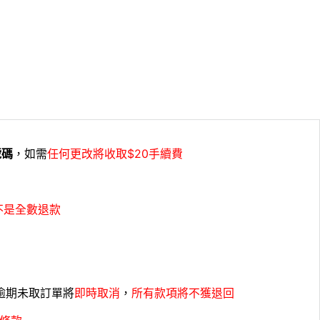
號碼
，如需
任何更改將收取$20手續費
不是全數退款
，逾期未取訂單將
即時取消
，
所有款項將不獲退回