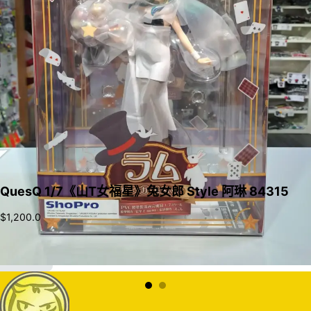
QuesQ 1/7《山T女福星》兔女郎 Style 阿琳 84315
$
1,200.0
加入購物車