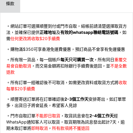
條款
。網站訂單可選擇順豐到付或門市自取，結帳前請清楚選擇取貨方
法，並確保已提供
正確地址
及
有效的whatsapp聯絡電話號碼
，如
需
任何更改將收取$20手續費
。購物滿$350可享香港免運費優惠，預訂商品不會享有免運優惠
。所有限一貨品，每一個賬戶
每天只可購買一次
，所有同日
重覆交
易會自動取消
，而交易金額將扣除銀行手續費後退回，並
不是全數
退款
。所有訂單一經確認後不可取消，如需更改資料或取貨方式將
收取
每單$20手續費
。順豐寄送訂單將在訂單確認後
2-3個工作天
安排寄出，如訂單眾
多，出貨日子將會延長，希望客人見諒
。門市自取訂單
不能即日取貨
，取貨訊息會在
2-4個工作天
經
WhatsApp通知客人可以取貨，取貨期限為訊息發出起計7天，逾
期未取訂單將
即時取消
，
所有款項將不獲退回