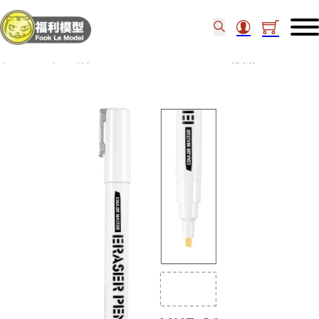
主頁
/
工具類
/
油類
/
MARKER
/
DSPIAE MKE-01 消光筆 54083