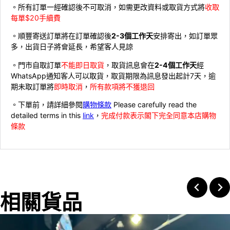
。所有訂單一經確認後不可取消，如需更改資料或取貨方式將
收取
每單$20手續費
。順豐寄送訂單將在訂單確認後
2-3個工作天
安排寄出，如訂單眾
多，出貨日子將會延長，希望客人見諒
。門市自取訂單
不能即日取貨
，取貨訊息會在
2-4個工作天
經
WhatsApp通知客人可以取貨，取貨期限為訊息發出起計7天，逾
期未取訂單將
即時取消
，
所有款項將不獲退回
。下單前，請詳細參閱
購物條款
Please carefully read the
detailed terms in this
link
，
完成付款表示閣下完全同意本店購物
條款
相關貨品