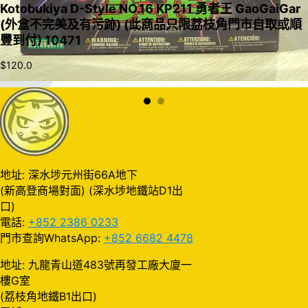
Kotobukiya D-Style NO.16 KP211 勇者王 GaoGaiGar
(外盒不完美及有污跡) (此商品只限荔枝角門市自取或順
豐到付) 10471
$
120.0
加入購物車
地址: 深水埗元州街66A地下
(新高登商場對面) (深水埗地鐵站D1出
口)
電話:
+852 2386 0233
門市查詢WhatsApp:
+852 6682 4478
地址: 九龍青山道483號再發工廠大廈一
樓G室
(荔枝角地鐵B1出口)