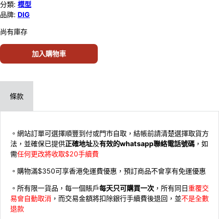
分類:
模型
品牌:
DIG
尚有庫存
加入購物車
條款
。網站訂單可選擇順豐到付或門市自取，結帳前請清楚選擇取貨方
法，並確保已提供
正確地址
及
有效的whatsapp聯絡電話號碼
，如
需
任何更改將收取$20手續費
。購物滿$350可享香港免運費優惠，預訂商品不會享有免運優惠
。所有限一貨品，每一個賬戶
每天只可購買一次
，所有同日
重覆交
易會自動取消
，而交易金額將扣除銀行手續費後退回，並
不是全數
退款